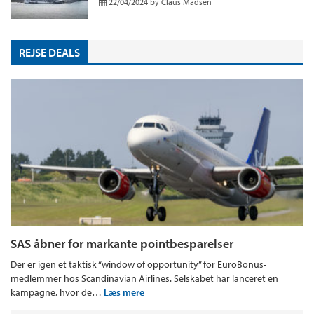
22/04/2024
by
Claus Madsen
REJSE DEALS
SAS åbner for markante pointbesparelser
Der er igen et taktisk “window of opportunity” for EuroBonus-
medlemmer hos Scandinavian Airlines. Selskabet har lanceret en
kampagne, hvor de…
Læs mere