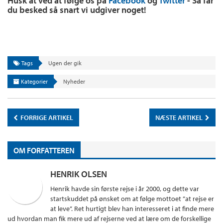
Husk at ved at følge os på
Facebook
og
Twitter
- Så får
du besked så snart vi udgiver noget!
Tags
Ugen der gik
Kategorier
Nyheder
FORRIGE ARTIKEL
NÆSTE ARTIKEL
OM FORFATTEREN
HENRIK OLSEN
Henrik havde sin første rejse i år 2000, og dette var
startskuddet på ønsket om at følge mottoet ”at rejse er
at leve”. Ret hurtigt blev han interesseret i at finde mere
ud hvordan man fik mere ud af rejserne ved at lære om de forskellige