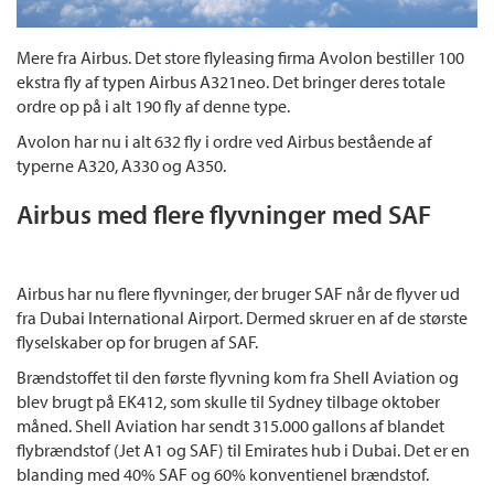
Mere fra Airbus. Det store flyleasing firma Avolon bestiller 100
ekstra fly af typen Airbus A321neo. Det bringer deres totale
ordre op på i alt 190 fly af denne type.
Avolon har nu i alt 632 fly i ordre ved Airbus bestående af
typerne A320, A330 og A350.
Airbus med flere flyvninger med SAF
Airbus har nu flere flyvninger, der bruger SAF når de flyver ud
fra Dubai International Airport. Dermed skruer en af de største
flyselskaber op for brugen af SAF.
Brændstoffet til den første flyvning kom fra Shell Aviation og
blev brugt på EK412, som skulle til Sydney tilbage oktober
måned. Shell Aviation har sendt 315.000 gallons af blandet
flybrændstof (Jet A1 og SAF) til Emirates hub i Dubai. Det er en
blanding med 40% SAF og 60% konventienel brændstof.