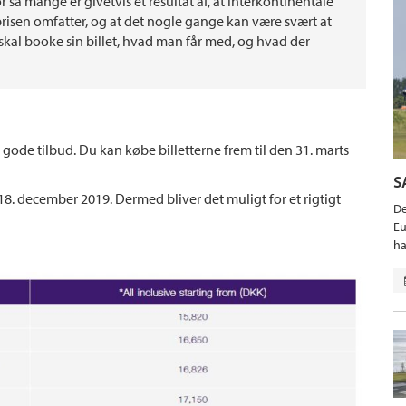
or så mange er givetvis et resultat af, at interkontinentale
etprisen omfatter, og at det nogle gange kan være svært at
al booke sin billet, hvad man får med, og hvad der
 gode tilbud. Du kan købe billetterne frem til den 31. marts
S
18. december 2019. Dermed bliver det muligt for et rigtigt
De
Eu
ha