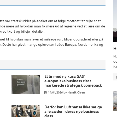
ette var startskuddet på ønsket om at følge mottoet ”at rejse er at
t finde mere ud hvordan man fik mere ud af rejserne ved at lære om de
editkort og billeje i detaljer.
t til hvordan man laver et mileage run, bliver opgraderet eller på
er. Dette har givet mange oplevelser i både Europa, Nordamerika og
H
No
de
Ka
Et år med ny kurs: SAS’
europæiske business class
markerede strategisk comeback
14/04/2026
by
Henrik Olsen
Derfor kan Lufthansa ikke sælge
alle sæder i deres nye business
class