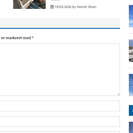
19/03/2026
by
Henrik Olsen
r er markeret med
*