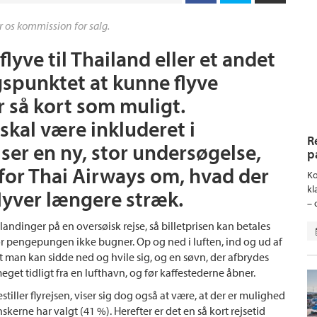
r os kommission for salg.
lyve til Thailand eller et andet
gspunktet at kunne flyve
er så kort som muligt.
 skal være inkluderet i
R
viser en ny, stor undersøgelse,
p
for Thai Airways om, hvad der
Ko
kl
flyver længere stræk.
– 
ndinger på en oversøisk rejse, så billetprisen kan betales
or pengepungen ikke bugner. Op og ned i luften, ind og ud af
 at man kan sidde ned og hvile sig, og en søvn, der afbrydes
meget tidligt fra en lufthavn, og før kaffestederne åbner.
stiller flyrejsen, viser sig dog også at være, at der er mulighed
nskerne har valgt (41 %). Herefter er det en så kort rejsetid