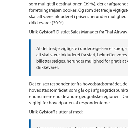
som muligt til destinationen (39 %), der er afgørende f
forretningsrejsen bookes. Og som det tredje vigtigste 
skal alt være inkluderet i prisen, herunder mulighe
drikkevarer (30 %).
Ulrik Gylstorff, District Sales Manager fra Thai Airways
At det tredje vigtigste i undersøgelsen er spørgsm
alt skal være inkluderet fra start, bekræfter vore
billetter sælges, herunder mulighed for gratis
drikkevarer.
Det er især respondenter fra hovedstadsområdet, der vi
hovedstadsområdet, som går op i afgangstidspunktet
endnu mere end de andre geografiske regioner i Danma
vigtigt for hovedparten af respondenterne.
Ulrik Gylstorff slutter af med: