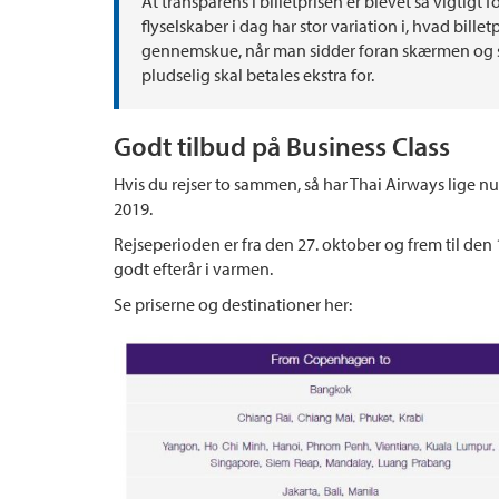
At transparens i billetprisen er blevet så vigtigt f
flyselskaber i dag har stor variation i, hvad bill
gennemskue, når man sidder foran skærmen og sk
pludselig skal betales ekstra for.
Godt tilbud på Business Class
Hvis du rejser to sammen, så har Thai Airways lige nu
2019.
Rejseperioden er fra den 27. oktober og frem til den 
godt efterår i varmen.
Se priserne og destinationer her: