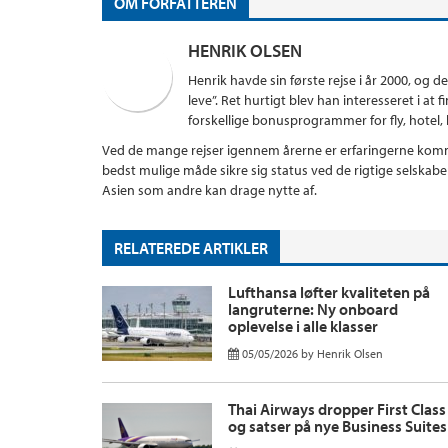
OM FORFATTEREN
HENRIK OLSEN
Henrik havde sin første rejse i år 2000, og d
leve”. Ret hurtigt blev han interesseret i a
forskellige bonusprogrammer for fly, hotel, kr
Ved de mange rejser igennem årerne er erfaringerne komme
bedst mulige måde sikre sig status ved de rigtige selskab
Asien som andre kan drage nytte af.
RELATEREDE ARTIKLER
Lufthansa løfter kvaliteten på
langruterne: Ny onboard
oplevelse i alle klasser
05/05/2026
by
Henrik Olsen
Thai Airways dropper First Class
og satser på nye Business Suites