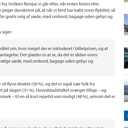
or, hvilken flyrejse vi går efter, når enten ferien eller
peger danskerne på, at når vi først har købt vores flybillet, så
d for gratis valg af sæde, mad ombord, bagage uden gebyr og
 siger:
ålet om, hvor meget der er inkluderet i billetprisen, og at
s antagelse. Det glæder os at se, da det er sådan vores
 at vælge sæde, mad ombord, bagage uden gebyr og
l flyve direkte (50 %), og det er også især folk fra
 på dagen (31 %). Hovedstadsfolket sværger tillige – og
rk – til en så kort rejsetid som muligt (48 %), selvom det er