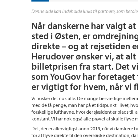
Denne side kan indeholde links til partnere, som betale
Når danskerne har valgt at f
sted i Østen, er omdrejnin
direkte – og at rejsetiden 
Herudover ønsker vi, at alt
billetprisen fra start. Det 
som YouGov har foretaget 
er vigtigt for hvem, når vi 
Vi husker det nok alle. De mange besværlige mellemla
med de få penge, man har på et tidspunkt i livet, hv
forskellige lufthavne, hvor der sjældent er plads til,
konstant. Vi har nok også alle prøvet at skulle flyve 
Det, der er allervigtigst anno 2019, når vi danskere be
for at flyve direkte til dén oversøiske destination, da