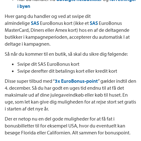
i byen
Hver gang du handler og ved at swipe dit
almindelige
SAS
EuroBonus kort (ikke et
SAS
EuroBonus
MasterCard, Diners eller Amex kort) hos en af de deltagende
butikker i kampagneperioden, accepterer du automatisk I at
deltage i kampagnen.
Så når du kommer til en butik, så skal du sikre dig følgende:
Swipe dit SAS EuroBonus kort
Swipe derefter dit betalings kort eller kredit kort
Disse super tilbud med “
3x EuroBonus-point
” gælder indtil den
4. december. Så du har godt en uges tid endnu til at få det
maksimale ud af dine julegaveindkøb eller køb til huset. En
uge, som let kan give dig muligheden for at rejse stort set gratis
i starten af det nye år.
Der er netop nu en del gode muligheder for at få fat i
bonusbilletter til for eksempel USA, hvor du eventuelt kan
besøge Florida eller Californien. Alt sammen for bonuspoint.