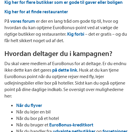
Kig her for flere butikker som er gode til gaver eller boligen
Kig her for at finde restauranter
På
vores forum
er der en lang tråd om gode tip til, hvor og
hvordan du kan optjene EuroBonus-point ved at vælge de
rigtige butikker og restauranter.
Kig forbi
– det er gratis – og du
får helt sikkert noget ud af det.
Hvordan deltager du i kampagnen?
Du skal være medlem af EuroBonus for at deltage. Er du endnu
ikke dette kan det gøres
på dette link
. Husk at du kan tjene
EuroBonus point når du optjene rejser med fly, lejer
udlejningsbiler eller bor på hoteller. Sidst kan du også optjene
point på dine daglige indkøb. Se oversigt over mulighederne
her:
Når du flyver
Når du lejer en bil
Når du bor på et hotel
Når du bruger et
EuroBonus-kreditkort
Når du handler fra
udvalgte netbutikker
og
forretninger