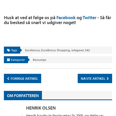
Husk at ved at følge os på
Facebook
og
Twitter
- Så får
du besked så snart vi udgiver noget!
Tags
Eurobonus
,
EuroBonus Shopping
,
Julegaver
,
SAS
Kategorier
Bonustips
FORRIGE ARTIKEL
NÆSTE ARTIKEL
OM FORFATTEREN
HENRIK OLSEN
Henrik havde sin første rejse i år 2000, og dette var