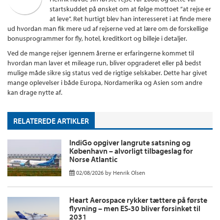
startskuddet på ønsket om at følge mottoet ”at rejse er
at leve”. Ret hurtigt blev han interesseret i at finde mere
ud hvordan man fik mere ud af rejserne ved at lære om de forskellige
bonusprogrammer for fly, hotel, kreditkort og billeje i detaljer.
Ved de mange rejser igennem årerne er erfaringerne kommet til
hvordan man laver et mileage run, bliver opgraderet eller på bedst
mulige måde sikre sig status ved de rigtige selskaber. Dette har givet
mange oplevelser i både Europa, Nordamerika og Asien som andre
kan drage nytte af.
RELATEREDE ARTIKLER
IndiGo opgiver langrute satsning og
København – alvorligt tilbageslag for
Norse Atlantic
02/08/2026
by
Henrik Olsen
Heart Aerospace rykker tættere på første
flyvning – men ES-30 bliver forsinket til
2031