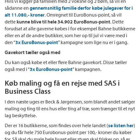
Hvis vi kigger på familien med 2 voksne og 2 børn, så vil en
sådanne en
gennemsnitlig familie derfor købe julegaver for i
alt 11.080,- kroner
. Omregnet til EuroBonus-point, så vil
dette
kunne blive til hele 34.902 EuroBonus-point
. Dette
forudsat at alle gaverne købes i for eksempel Bahne butikkerne
eller en af de andre butikker, som her op til jul vi være med i
den “
3x EuroBonus-point
” kampagne som lige nu er i gang.
Gavekort tæller også med
Du kan også købe et eller flere Bahne gavekort. Disse tæller
også med i “
3x EuroBonus-point
” kampagnen.
Køb maling og få en rejse med SAS i
Business Class
I den næste uges er Beck & Jørgensen, som blandt andet sælger
maling og ting til ens hus eller ting af træ, som trænger til et nyt
lag beskyttelse.
Der er 16 butikkerne, som findes over hele landet (
se listen her
)
og du får hele 750 Eurobonus-point per 100,- kroner du køber
for. Så skal du male hele huset eller stuen skal friskes op, så er