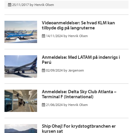
25/11/2017
by
Henrik Olsen
Videoanmeldelser: Se hvad KLM kan
tilbyde dig på langruterne
14/11/2024
by
Henrik Olsen
Anmeldelse: Med LATAM på indenrigs i
Perú
02/09/2024
by
Jørgensen
Anmeldelse: Delta Sky Club Atlanta –
Terminal F (International)
21/06/2024
by
Henrik Olsen
Ship Ohøj! For krydstogtbranchen er
kursen sat