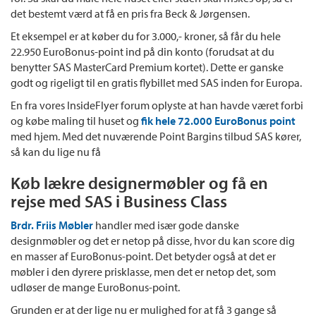
det bestemt værd at få en pris fra Beck & Jørgensen.
Et eksempel er at køber du for 3.000,- kroner, så får du hele
22.950 EuroBonus-point ind på din konto (forudsat at du
benytter SAS MasterCard Premium kortet). Dette er ganske
godt og rigeligt til en gratis flybillet med SAS inden for Europa.
En fra vores InsideFlyer forum oplyste at han havde været forbi
og købe maling til huset og
fik hele 72.000 EuroBonus point
med hjem. Med det nuværende Point Bargins tilbud SAS kører,
så kan du lige nu få
Køb lækre designermøbler og få en
rejse med SAS i Business Class
Brdr. Friis Møbler
handler med især gode danske
designmøbler og det er netop på disse, hvor du kan score dig
en masser af EuroBonus-point. Det betyder også at det er
møbler i den dyrere prisklasse, men det er netop det, som
udløser de mange EuroBonus-point.
Grunden er at der lige nu er mulighed for at få 3 gange så