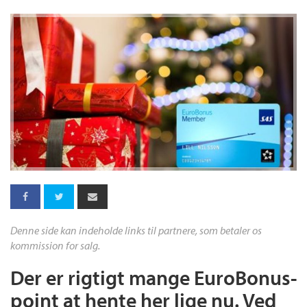
Denne side kan indeholde links til partnere, som betaler os
kommission for salg.
Der er rigtigt mange EuroBonus-
point at hente her lige nu. Ved