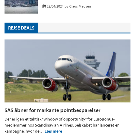
22/04/2024
by
Claus Madsen
REJSE DEALS
SAS åbner for markante pointbesparelser
Der er igen et taktisk “window of opportunity” for EuroBonus-
medlemmer hos Scandinavian Airlines. Selskabet har lanceret en
kampagne, hvor de…
Læs mere