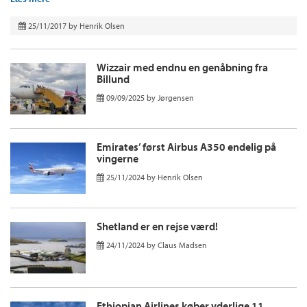
25/11/2017
by
Henrik Olsen
Wizzair med endnu en genåbning fra
Billund
09/09/2025
by
Jørgensen
Emirates’ først Airbus A350 endelig på
vingerne
25/11/2024
by
Henrik Olsen
Shetland er en rejse værd!
24/11/2024
by
Claus Madsen
Ethiopian Airlines køber yderlige 11