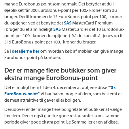
mange Eurobonus-point som normalt. Det betyder at du i
øjeblikket får 300 EuroBonus-point per 100,- kroner som du
bruger. Dertil kommer de 15 EuroBonus-point per 100,- kroner
du optjener, ved at benytte det
SAS
MasterCard Premium
(bruger du et almindeligt
SAS
MasterCard er det 10 EuroBonus-
point per 100,- kroner du optjener). Så du kan altså tjenes op til
315 EuroBonus-point per 100,- kroner du bruger.
Se i
detaljerne her
om hvordan køb af møbler kan give mange
Eurobonus-point på kontoen.
Der er mange flere butikker som giver
ekstra mange EuroBonus-point
Det er muligt frem til den 4. december at optjene disse ““
3x
EuroBonus-point
”. Vi har nævnt nogle af dem, som bestemt er
de mest attraktive til gaver eller boligen.
Derudover er der mange flere boligrelateret butikker at vælge
imellem. Der er også ganske gode restauranter, som i samme
periode giver gode ekstra point. Le Sommelier er en af disse.