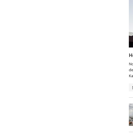
H
No
de
Ka