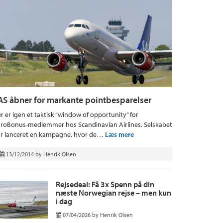
AS åbner for markante pointbesparelser
r er igen et taktisk “window of opportunity” for
roBonus-medlemmer hos Scandinavian Airlines. Selskabet
r lanceret en kampagne, hvor de…
Læs mere
13/12/2014
by
Henrik Olsen
Rejsedeal: Få 3x Spenn på din
næste Norwegian rejse – men kun
i dag
07/04/2026
by
Henrik Olsen