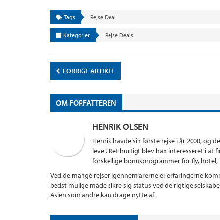
Tags
Rejse Deal
Kategorier
Rejse Deals
FORRIGE ARTIKEL
OM FORFATTEREN
HENRIK OLSEN
Henrik havde sin første rejse i år 2000, og d
leve”. Ret hurtigt blev han interesseret i a
forskellige bonusprogrammer for fly, hotel, kr
Ved de mange rejser igennem årerne er erfaringerne komme
bedst mulige måde sikre sig status ved de rigtige selskab
Asien som andre kan drage nytte af.