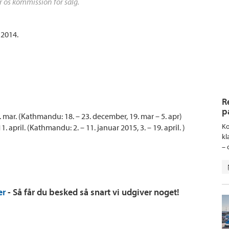
r os kommission for salg.
 2014.
R
p
29. mar. (Kathmandu: 18. – 23. december, 19. mar – 5. apr)
Ko
11. april. (Kathmandu: 2. – 11. januar 2015, 3. – 19. april. )
kl
– 
er
- Så får du besked så snart vi udgiver noget!