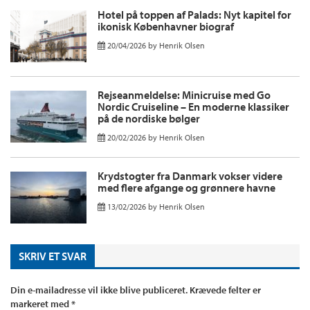
Hotel på toppen af Palads: Nyt kapitel for
ikonisk Københavner biograf
20/04/2026
by
Henrik Olsen
Rejseanmeldelse: Minicruise med Go
Nordic Cruiseline – En moderne klassiker
på de nordiske bølger
20/02/2026
by
Henrik Olsen
Krydstogter fra Danmark vokser videre
med flere afgange og grønnere havne
13/02/2026
by
Henrik Olsen
SKRIV ET SVAR
Din e-mailadresse vil ikke blive publiceret.
Krævede felter er
markeret med
*