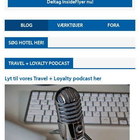
Deltag InsideFlyer nu!
BLOG
VÆRKTØJER
FORA
SØG HOTEL HER!
TRAVEL + LOYALTY PODCAST
Lyt til vores Travel + Loyalty podcast her