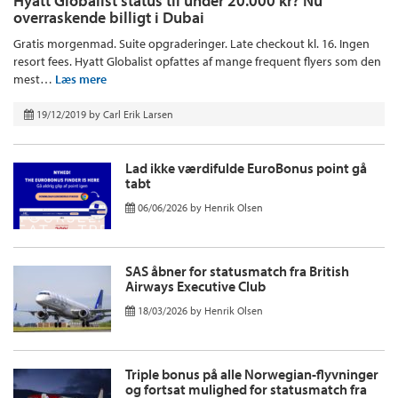
Hyatt Globalist status til under 20.000 kr? Nu
overraskende billigt i Dubai
Gratis morgenmad. Suite opgraderinger. Late checkout kl. 16. Ingen
resort fees. Hyatt Globalist opfattes af mange frequent flyers som den
mest…
Læs mere
19/12/2019
by
Carl Erik Larsen
Lad ikke værdifulde EuroBonus point gå
tabt
06/06/2026
by
Henrik Olsen
SAS åbner for statusmatch fra British
Airways Executive Club
18/03/2026
by
Henrik Olsen
Triple bonus på alle Norwegian-flyvninger
og fortsat mulighed for statusmatch fra