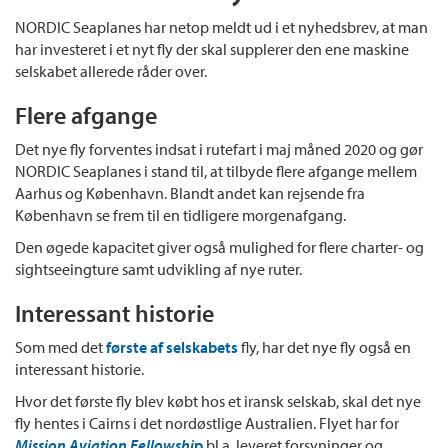
NORDIC Seaplanes har netop meldt ud i et nyhedsbrev, at man
har investeret i et nyt fly der skal supplerer den ene maskine
selskabet allerede råder over.
Flere afgange
Det nye fly forventes indsat i rutefart i maj måned 2020 og gør
NORDIC Seaplanes i stand til, at tilbyde flere afgange mellem
Aarhus og København. Blandt andet kan rejsende fra
København se frem til en tidligere morgenafgang.
Den øgede kapacitet giver også mulighed for flere charter- og
sightseeingture samt udvikling af nye ruter.
Interessant historie
Som med det
første af selskabets
fly, har det nye fly også en
interessant historie.
Hvor det første fly blev købt hos et iransk selskab, skal det nye
fly hentes i Cairns i det nordøstlige Australien. Flyet har for
Mission Aviation Fellowshi
p
bl.a. leveret forsyninger og