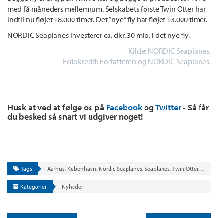
med få måneders mellemrum. Selskabets første Twin Otter har
indtil nu fløjet 18.000 timer. Det “nye” fly har fløjet 13.000 timer.
NORDIC Seaplanes investerer ca. dkr. 30 mio. i det nye fly.
Kilde: NORDIC Seaplanes.
Fotokredit: Forfatteren og NORDIC Seaplanes.
Husk at ved at følge os på
Facebook
og
Twitter
- Så får
du besked så snart vi udgiver noget!
Tags
Aarhus
,
København
,
Nordic Seaplanes
,
Seaplanes
,
Twin Otter
,
Vandfl
Kategorier
Nyheder