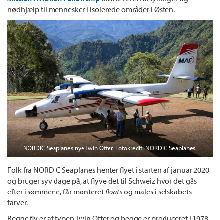
nødhjælp til mennesker i isolerede områder i Østen.
NORDIC Seaplanes nye Twin Otter. Fotokredit: NORDIC Seaplanes.
Folk fra NORDIC Seaplanes henter flyet i starten af januar 2020
og bruger syv dage på, at flyve det til Schweiz hvor det gås
efter i sømmene, får monteret
floats
og males i selskabets
farver.
Begge fly er af typen Twin Otter og begge er produceret i 1978