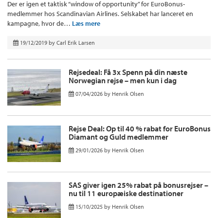
Der er igen et taktisk “window of opportunity” for EuroBonus-
medlemmer hos Scandinavian Airlines. Selskabet har lanceret en
kampagne, hvor de…
Læs mere
19/12/2019
by
Carl Erik Larsen
Rejsedeal: Få 3x Spenn på din næste
Norwegian rejse – men kun i dag
07/04/2026
by
Henrik Olsen
Rejse Deal: Op til 40 % rabat for EuroBonus
Diamant og Guld medlemmer
29/01/2026
by
Henrik Olsen
SAS giver igen 25% rabat på bonusrejser –
nu til 11 europæiske destinationer
15/10/2025
by
Henrik Olsen