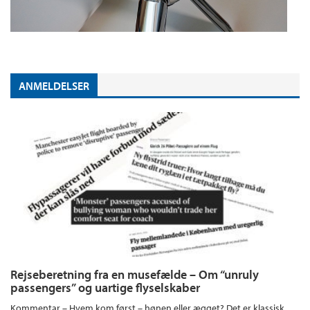
ANMELDELSER
Rejseberetning fra en musefælde – Om “unruly
passengers” og uartige flyselskaber
Kommentar – Hvem kom først – hønen eller ægget? Det er klassisk