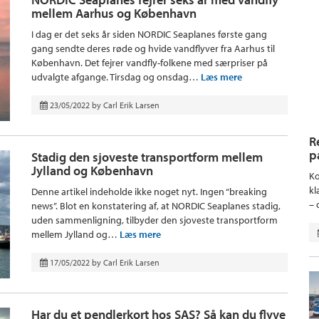
mellem Aarhus og København
I dag er det seks år siden NORDIC Seaplanes første gang
gang sendte deres røde og hvide vandflyver fra Aarhus til
København. Det fejrer vandfly-folkene med særpriser på
udvalgte afgange. Tirsdag og onsdag…
Læs mere
23/05/2022
by
Carl Erik Larsen
R
p
Stadig den sjoveste transportform mellem
Jylland og København
Ko
kl
Denne artikel indeholde ikke noget nyt. Ingen “breaking
– 
news”. Blot en konstatering af, at NORDIC Seaplanes stadig,
uden sammenligning, tilbyder den sjoveste transportform
mellem Jylland og…
Læs mere
17/05/2022
by
Carl Erik Larsen
Har du et pendlerkort hos SAS? Så kan du flyve