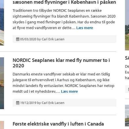
sæsonen med flyvninger i København i påsken
Traditionen tro tilbyder NORDIC Seaplanes en række
sightseeing flyvninger fra blandt København. Sæsonen 2020
skydes i gang med flvninger i påsken. Har du endnu til gode
at flyve med vandflyveren er dette…
Læs mere
05/03/2020
by
Carl Erik Larsen
S
NORDIC Seaplanes klar med fly nummer to i
2020
De
Eu
Danmarks eneste vandflyver selskab er klar med en tidlig
ha
julegave til erhvervslivet i Aarhus og København, og ikke
mindst landets fly entusiaster. NORDIC Seaplanes har netop
meldt ud i et nyhedsbrev,…
Læs mere
19/12/2019
by
Carl Erik Larsen
Første elektriske vandfly i luften i Canada