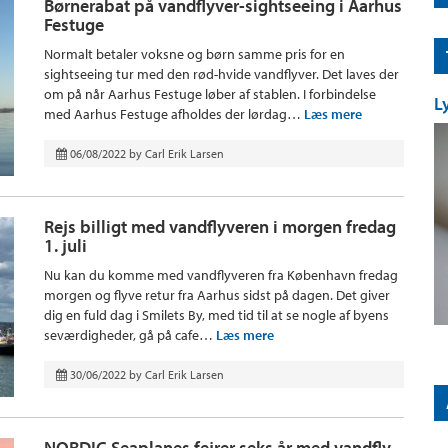
Børnerabat på vandflyver-sightseeing i Aarhus
Festuge
Normalt betaler voksne og børn samme pris for en
sightseeing tur med den rød-hvide vandflyver. Det laves der
om på når Aarhus Festuge løber af stablen. I forbindelse
L
med Aarhus Festuge afholdes der lørdag…
Læs mere
06/08/2022
by
Carl Erik Larsen
Rejs billigt med vandflyveren i morgen fredag
1. juli
Nu kan du komme med vandflyveren fra København fredag
morgen og flyve retur fra Aarhus sidst på dagen. Det giver
dig en fuld dag i Smilets By, med tid til at se nogle af byens
seværdigheder, gå på cafe…
Læs mere
30/06/2022
by
Carl Erik Larsen
NORDIC Seaplanes fejrer seks år med vandfly