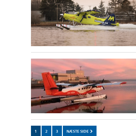
1
2
3
NÆSTE SIDE