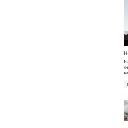
H
No
de
Ka