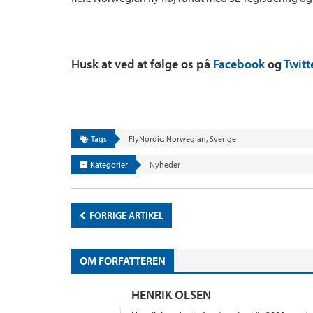
Husk at ved at følge os på
Facebook
og
Twitt
Tags
FlyNordic
,
Norwegian
,
Sverige
Kategorier
Nyheder
FORRIGE ARTIKEL
OM FORFATTEREN
HENRIK OLSEN