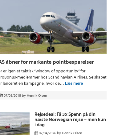
AS åbner for markante pointbesparelser
r er igen et taktisk “window of opportunity” for
roBonus-medlemmer hos Scandinavian Airlines. Selskabet
r lanceret en kampagne, hvor de…
Læs mere
07/08/2018
by
Henrik Olsen
Rejsedeal: Få 3x Spenn på din
næste Norwegian rejse – men kun
i dag
07/04/2026
by
Henrik Olsen