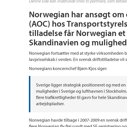
Denne side kan indeholde links til partnere, som betale
Norwegian har ansøgt om en
(AOC) hos Transportstyrels
tilladelse får Norwegian e
Skandinavien og mulighed f
Norwegian fortsætter med at styrke virksomheden bå
lavprisselskab i verden. En svensk driftstilladelse vil
Norwegians koncernchef Bjørn Kjos siger:
Sverige ligger strategisk positioneret og med en sv
muligheder i Sverige og lufthavnen i Stockholm.
flere trafikrettigheder til gavn for hele Skandinavie
arbejdspladser.
Norwegian havde tilbage i 2007-2009 en svensk driftt
flere Norwegian fly fløj rundt med SE-registrering 