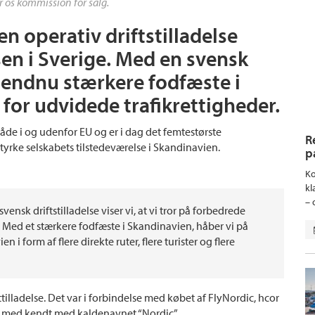
r os kommission for salg.
 operativ driftstilladelse
en i Sverige. Med en svensk
t endnu stærkere fodfæste i
or udvidede trafikrettigheder.
de i og udenfor EU og er i dag det femtestørste
R
 styrke selskabets tilstedeværelse i Skandinavien.
p
Ko
kl
– 
ensk driftstilladelse viser vi, at vi tror på forbedrede
 Med et stærkere fodfæste i Skandinavien, håber vi på
n i form af flere direkte ruter, flere turister og flere
illadelse. Det var i forbindelse med købet af FlyNordic, hcor
og med kendt med kaldenavnet “Nordic”.