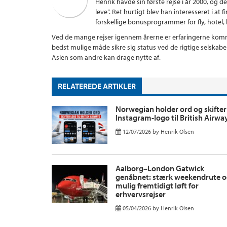
Henrik havde sin første rejse i år 2000, og d
leve”. Ret hurtigt blev han interesseret i a
forskellige bonusprogrammer for fly, hotel, kr
Ved de mange rejser igennem årerne er erfaringerne komme
bedst mulige måde sikre sig status ved de rigtige selskab
Asien som andre kan drage nytte af.
RELATEREDE ARTIKLER
Norwegian holder ord og skifter
Instagram-logo til British Airwa
12/07/2026
by
Henrik Olsen
Aalborg–London Gatwick
genåbnet: stærk weekendrute 
mulig fremtidigt løft for
erhvervsrejser
05/04/2026
by
Henrik Olsen