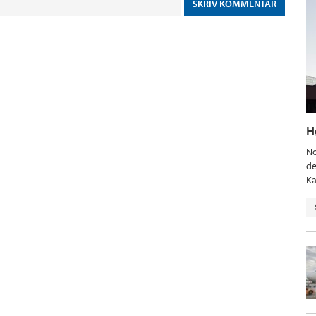
H
No
de
Ka