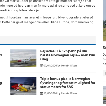
ette var startskuddet på ønsket om at følge mottoet ”at rejse er at
t finde mere ud hvordan man fik mere ud af rejserne ved at lære om de
editkort og billeje i detaljer.
t til hvordan man laver et mileage run, bliver opgraderet eller på
er. Dette har givet mange oplevelser i både Europa, Nordamerika og
S
Rejsedeal: Få 3x Spenn på din
De
ys
næste Norwegian rejse – men kun
i dag
Eu
ha
07/04/2026
by
Henrik Olsen
Triple bonus på alle Norwegian-
og
flyvninger og fortsat mulighed for
statusmatch fra SAS
10/03/2026
by
Henrik Olsen