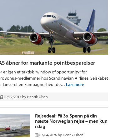
AS åbner for markante pointbesparelser
r er igen et taktisk “window of opportunity” for
roBonus-medlemmer hos Scandinavian Airlines. Selskabet
r lanceret en kampagne, hvor de…
Læs mere
19/12/2017
by
Henrik Olsen
Rejsedeal: Få 3x Spenn på din
næste Norwegian rejse – men kun
i dag
07/04/2026
by
Henrik Olsen