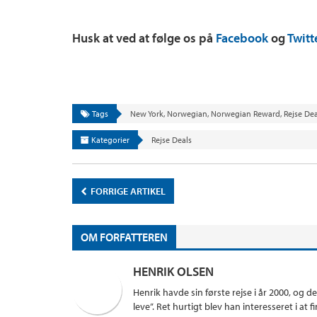
Husk at ved at følge os på
Facebook
og
Twitt
Tags
New York
,
Norwegian
,
Norwegian Reward
,
Rejse Dea
Kategorier
Rejse Deals
FORRIGE ARTIKEL
OM FORFATTEREN
HENRIK OLSEN
Henrik havde sin første rejse i år 2000, og d
leve”. Ret hurtigt blev han interesseret i a