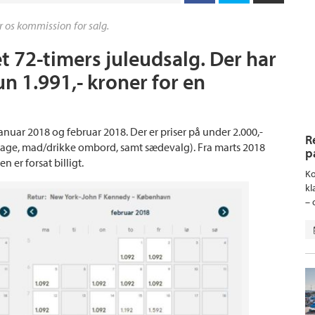
r os kommission for salg.
t 72-timers juleudsalg. Der har
un 1.991,- kroner for en
januar 2018 og februar 2018. Der er priser på under 2.000,-
R
agage, mad/drikke ombord, samt sædevalg). Fra marts 2018
p
n er forsat billigt.
Ko
kl
– 