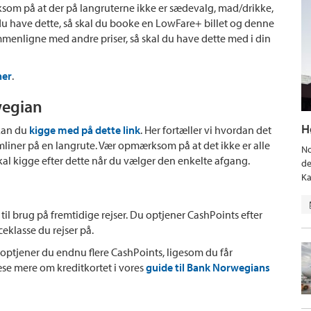
om på at der på langruterne ikke er sædevalg, mad/drikke,
du have dette, så skal du booke en LowFare+ billet og denne
 sammenligne med andre priser, så skal du have dette med i din
her
.
wegian
H
 kan du
kigge med på dette link
. Her fortæller vi hvordan det
liner på en langrute. Vær opmærksom på at det ikke er alle
No
kal kigge efter dette når du vælger den enkelte afgang.
de
Ka
il brug på fremtidige rejser. Du optjener CashPoints efter
ceklasse du rejser på.
optjener du endnu flere CashPoints, ligesom du får
 læse mere om kreditkortet i vores
guide til Bank Norwegians