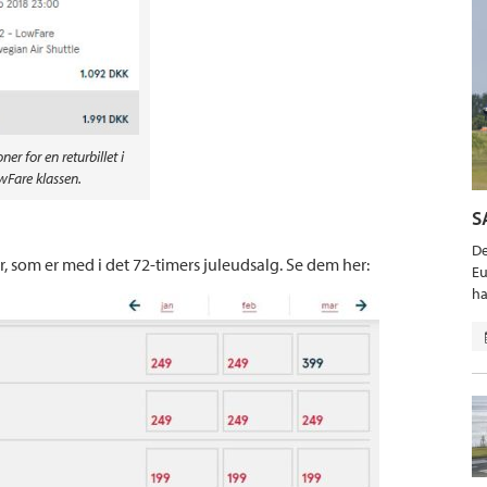
ner for en returbillet i
wFare klassen.
S
De
er, som er med i det 72-timers juleudsalg. Se dem her:
Eu
ha