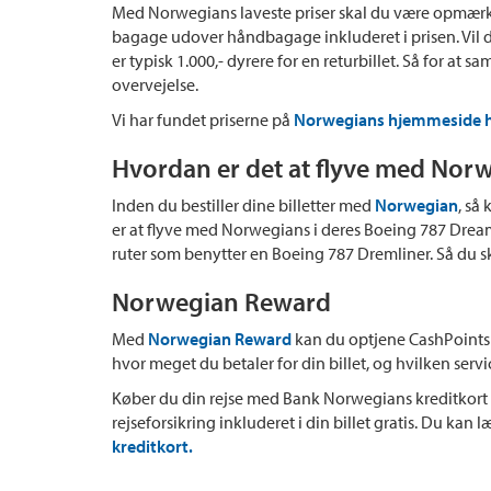
Med Norwegians laveste priser skal du være opmærks
bagage udover håndbagage inkluderet i prisen. Vil 
er typisk 1.000,- dyrere for en returbillet. Så for at
overvejelse.
Vi har fundet priserne på
Norwegians hjemmeside 
Hvordan er det at flyve med Nor
Inden du bestiller dine billetter med
Norwegian
, så
er at flyve med Norwegians i deres Boeing 787 Dream
ruter som benytter en Boeing 787 Dremliner. Så du s
Norwegian Reward
Med
Norwegian Reward
kan du optjene CashPoints t
hvor meget du betaler for din billet, og hvilken servi
Køber du din rejse med Bank Norwegians kreditkort 
rejseforsikring inkluderet i din billet gratis. Du kan
kreditkort.