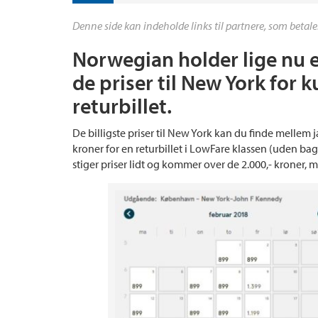
Denne side kan indeholde links til partnere, som betale
Norwegian holder lige nu e
de priser til New York for k
returbillet.
De billigste priser til New York kan du finde mellem 
kroner for en returbillet i LowFare klassen (uden b
stiger priser lidt og kommer over de 2.000,- kroner, me