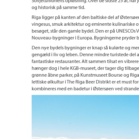
Sovjetunionens opløsning. Over de sidste 25 år, har
og historisk på samme tid.
Riga ligger på kanten af den baltiske del af Østersøen.
vingesus, smuk arkitektur og eminente kulinariske o
besøget, står den gamle bydel. Den er på UNESCOs Ve
Nouveau-bygninger i Europa. Bygningerne pryder by
Den nye bydels bygninger er knap så kulørte og mere 
gengæld i liv og leben. Denne mindre turistede del 
fantastiske restauranter. Alt sammen tilsat en vibr
hænger dog i hele KGB-museet, der tager dig tilbage 
grønne åbne parker, på Kunstmuseet Bourse og Riga 
lettiske ølkultur i The Riga Beer Distrikt er et must 
kombineres med en badetur i Østersøen ved stranden