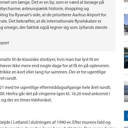
værmet om længe. Det er en by, som er værd at besøge på
orbycharme, østeuropæisk historie, shopping og
g fra Ryanair’s side, at de prioriterer Aarhus Airport for
ute. Det bekræfter, at de internationale flyselskaber er
og omegn, der faktisk også tegner sig som Jyllands største
irport
ativ til de klassiske storbyer, hvis man har lyst til en
ehøver ikke mere end nogle dage for at få én på opleveren.
trikke en kort eller lang tur sammen. Der er tre ugentlige
ret rundt.
21 med tre ugentlige eftermiddagsafgange hele året rundt.
16.00. Herfra går det på vingerne igen kl. 16.20 med ankomst i
 og der en times tidsforskel.
bejde i Letland i slutningen af 1990-er. Efter murens fald og