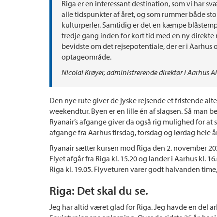
Riga er en interessant destination, som vi har s
alle tidspunkter af året, og som rummer både st
kulturperler. Samtidig er det en kæmpe blåstemplin
tredje gang inden for kort tid med en ny direkte r
bevidste om det rejsepotentiale, der er i Aarhus 
optageområde.
Nicolai Krøyer, administrerende direktør i Aarhus A
Den nye rute giver de jyske rejsende et fristende altern
weekendtur. Byen er en lille én af slagsen. Så man b
Ryanair’s afgange giver da også rig mulighed for at s
afgange fra Aarhus tirsdag, torsdag og lørdag hele å
Ryanair sætter kursen mod Riga den 2. november 20
Flyet afgår fra Riga kl. 15.20 og lander i Aarhus kl. 
Riga kl. 19.05. Flyveturen varer godt halvanden time,
Riga: Det skal du se.
Jeg har altid været glad for Riga. Jeg havde en del ar