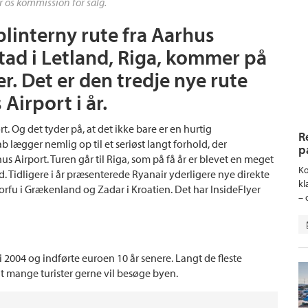
r os kommission for salg.
plinterny rute fra Aarhus
tad i Letland, Riga, kommer på
. Det er den tredje nye rute
 Airport i år.
t. Og det tyder på, at det ikke bare er en hurtig
R
 lægger nemlig op til et seriøst langt forhold, der
p
 Airport. Turen går til Riga, som på få år er blevet en meget
Ko
. Tidligere i år præsenterede Ryanair yderligere nye direkte
kl
 Korfu i Grækenland og Zadar i Kroatien. Det har InsideFlyer
– 
i 2004 og indførte euroen 10 år senere. Langt de fleste
at mange turister gerne vil besøge byen.