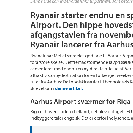
Denne side kan indeholde links til partnere, som betale
Ryanair starter endnu en s
Airport. Den hippe hoveds
afgangstavlen fra november
Ryanair lancerer fra Aarhus
Ryanair har fået et særdeles godt øje til Aarhus Airpor
forårsforelskelse. Det fremadstormende lavprisselskab
cementeres med endnu en ny direkte rute ud af Aarhus
attraktiv storbydestination for en forlænget weekend
ruter fra Aarhus: De to solskinsruter til henholdsvis
skrevet om i
denne artikel.
Aarhus Airport sværmer for Riga
Riga er hovedstaden i Letland, det blev optaget i EU 
indbyggere taler engelsk. Det er derfor indlysende, 