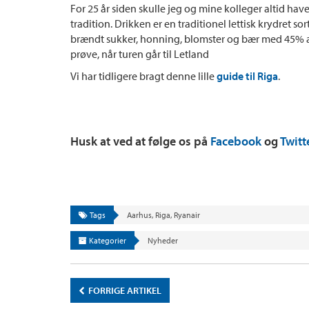
For 25 år siden skulle jeg og mine kolleger altid hav
tradition. Drikken er en traditionel lettisk krydret sort
brændt sukker, honning, blomster og bær med 45% alk
prøve, når turen går til Letland
Vi har tidligere bragt denne lille
guide til Riga
.
Husk at ved at følge os på
Facebook
og
Twitt
Tags
Aarhus
,
Riga
,
Ryanair
Kategorier
Nyheder
FORRIGE ARTIKEL