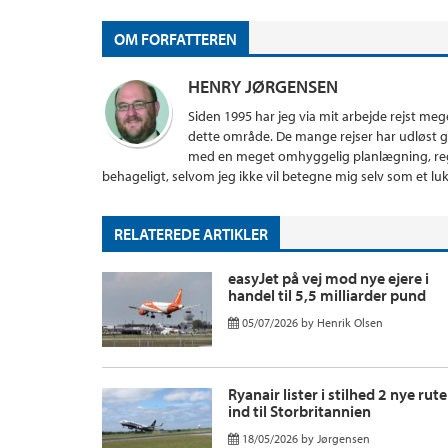
OM FORFATTEREN
HENRY JØRGENSEN
Siden 1995 har jeg via mit arbejde rejst me
dette område. De mange rejser har udløst gul
med en meget omhyggelig planlægning, regn
behageligt, selvom jeg ikke vil betegne mig selv som et lu
RELATEREDE ARTIKLER
easyJet på vej mod nye ejere i
handel til 5,5 milliarder pund
05/07/2026
by
Henrik Olsen
Ryanair lister i stilhed 2 nye rute
ind til Storbritannien
18/05/2026
by
Jørgensen