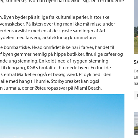
 jeg kunnet se, hvordan byen har udviklet sig. Den er moderne
 Byen byder på alt lige fra kulturelle perler, historiske
verraskelser. På listen over ting man ikke må misse under
rdensarvsliste med en af de største samlinger af Art
delen med farverig arkitektur og krummelurer.
bombastiske. Hvad området ikke har i farver, har det til
af byen gemmer nemlig på hippe butikker, finurlige cafeer og
erende ung stemning. En koldt-ned-af-ryggen-stemning
S
til dengang, KGB’s brutalitet hærgede byen. En tur i de
De
Central Market er også et besøg værd. Et dyk ned i den
Eu
for alle med hang til humle. Storbybreaket kan også
ha
 Jurmala, der er Østeuropas svar på Miami Beach.