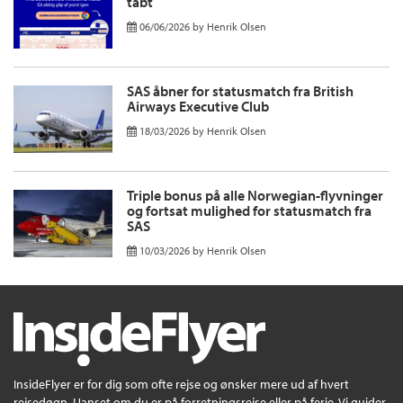
tabt
06/06/2026
by
Henrik Olsen
SAS åbner for statusmatch fra British
Airways Executive Club
18/03/2026
by
Henrik Olsen
Triple bonus på alle Norwegian-flyvninger
og fortsat mulighed for statusmatch fra
SAS
10/03/2026
by
Henrik Olsen
InsideFlyer er for dig som ofte rejse og ønsker mere ud af hvert
rejsedøgn. Uanset om du er på forretningsrejse eller på ferie. Vi guider