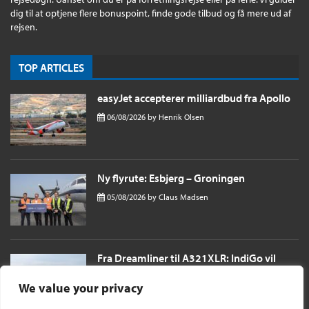
dig til at optjene flere bonuspoint, finde gode tilbud og få mere ud af
rejsen.
TOP ARTICLES
easyJet accepterer milliardbud fra Apollo
06/08/2026
by
Henrik Olsen
Ny flyrute: Esbjerg – Groningen
05/08/2026
by
Claus Madsen
Fra Dreamliner til A321XLR: IndiGo vil
sende passagerer næsten 11 timer til
London i et single aisle fly
We value your privacy
04/08/2026
by
Henrik Olsen