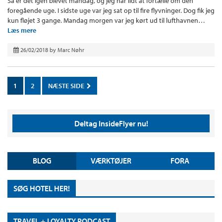
Så er det igen blevet mandag, og jeg har lidt at fortælle om den
foregående uge. I sidste uge var jeg sat op til fire flyvninger. Dog fik jeg
kun fløjet 3 gange. Mandag morgen var jeg kørt ud til lufthavnen…
Læs mere
26/02/2018
by
Marc Nøhr
1
2
NÆSTE SIDE
Deltag InsideFlyer nu!
BLOG
VÆRKTØJER
FORA
SØG HOTEL HER!
TRAVEL + LOYALTY PODCAST