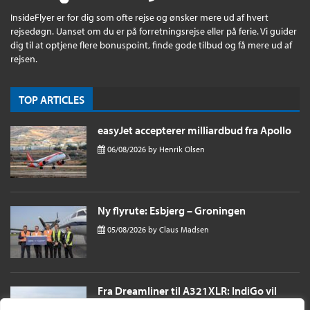
InsideFlyer er for dig som ofte rejse og ønsker mere ud af hvert
rejsedøgn. Uanset om du er på forretningsrejse eller på ferie. Vi guider
dig til at optjene flere bonuspoint, finde gode tilbud og få mere ud af
rejsen.
TOP ARTICLES
easyJet accepterer milliardbud fra Apollo
06/08/2026
by
Henrik Olsen
Ny flyrute: Esbjerg – Groningen
05/08/2026
by
Claus Madsen
Fra Dreamliner til A321XLR: IndiGo vil
sende passagerer næsten 11 timer til