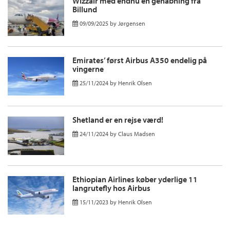
Wizzair med endnu en genåbning fra
Billund
09/09/2025
by
Jørgensen
Emirates’ først Airbus A350 endelig på
vingerne
25/11/2024
by
Henrik Olsen
Shetland er en rejse værd!
24/11/2024
by
Claus Madsen
Ethiopian Airlines køber yderlige 11
langrutefly hos Airbus
15/11/2023
by
Henrik Olsen