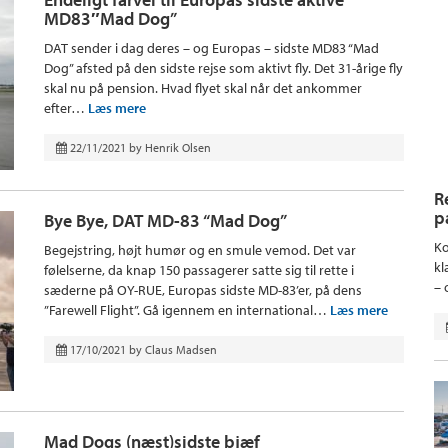
MD83″Mad Dog”
DAT sender i dag deres – og Europas – sidste MD83 “Mad
Dog” afsted på den sidste rejse som aktivt fly. Det 31-årige fly
skal nu på pension. Hvad flyet skal når det ankommer
efter…
Læs mere
22/11/2021
by
Henrik Olsen
R
p
Bye Bye, DAT MD-83 “Mad Dog”
Ko
Begejstring, højt humør og en smule vemod. Det var
kl
følelserne, da knap 150 passagerer satte sig til rette i
– 
sæderne på OY-RUE, Europas sidste MD-83’er, på dens
”Farewell Flight”. Gå igennem en international…
Læs mere
17/10/2021
by
Claus Madsen
Mad Dogs (næst)sidste bjæf