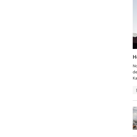
H
No
de
Ka