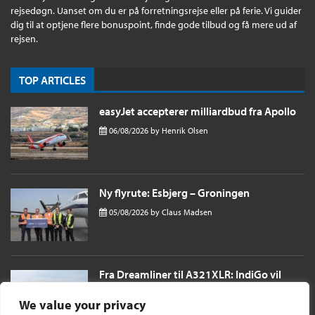
rejsedøgn. Uanset om du er på forretningsrejse eller på ferie. Vi guider
dig til at optjene flere bonuspoint, finde gode tilbud og få mere ud af
rejsen.
TOP ARTICLES
easyJet accepterer milliardbud fra Apollo
06/08/2026
by
Henrik Olsen
Ny flyrute: Esbjerg – Groningen
05/08/2026
by
Claus Madsen
Fra Dreamliner til A321XLR: IndiGo vil
sende passagerer næsten 11 timer til
London i et single aisle fly
We value your privacy