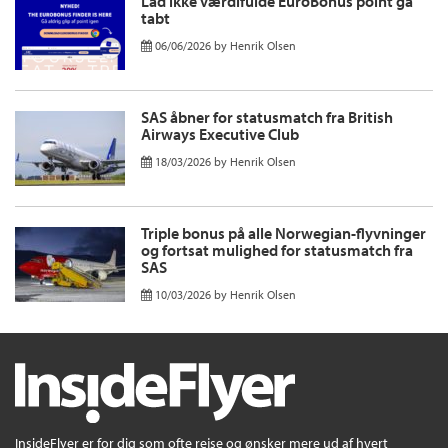
Lad ikke værdifulde EuroBonus point gå
tabt
06/06/2026
by
Henrik Olsen
SAS åbner for statusmatch fra British
Airways Executive Club
18/03/2026
by
Henrik Olsen
Triple bonus på alle Norwegian-flyvninger
og fortsat mulighed for statusmatch fra
SAS
10/03/2026
by
Henrik Olsen
InsideFlyer er for dig som ofte rejse og ønsker mere ud af hvert