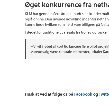
Øget konkurrence fra neth
KLM har gennem flere årtier tilbudt sine kunder mul
også online. Den rivende udvikling indenfor nethandel
kunne finde hvilken som helst vare billigere på Nett
I stedet for traditionelt varesalg fra trolley udforske
– Vi vil i løbet af kort tid lancere flere pilot p
vareudvalg være centrale elementer, udtaler Ka
Husk at ved at følge os på
Facebook
og
Twitt