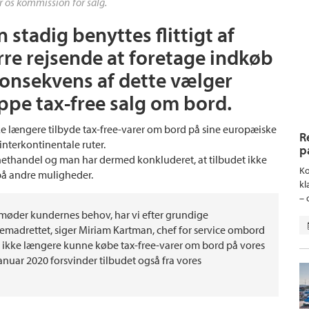
r os kommission for salg.
stadig benyttes flittigt af
rre rejsende at foretage indkøb
konsekvens af dette vælger
ppe tax-free salg om bord.
ke længere tilbyde tax-free-varer om bord på sine europæiske
R
 interkontinentale ruter.
p
t nethandel og man har dermed konkluderet, at tilbudet ikke
Ko
på andre muligheder.
kl
– 
møder kundernes behov, har vi efter grundige
fremadrettet, siger Miriam Kartman, chef for service ombord
er ikke længere kunne købe tax-free-varer om bord på vores
anuar 2020 forsvinder tilbudet også fra vores