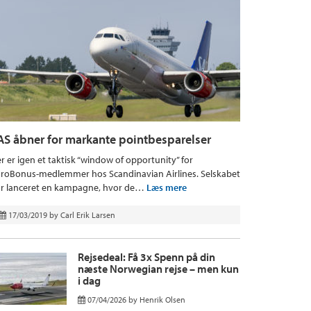
AS åbner for markante pointbesparelser
r er igen et taktisk “window of opportunity” for
roBonus-medlemmer hos Scandinavian Airlines. Selskabet
r lanceret en kampagne, hvor de…
Læs mere
17/03/2019
by
Carl Erik Larsen
Rejsedeal: Få 3x Spenn på din
næste Norwegian rejse – men kun
i dag
07/04/2026
by
Henrik Olsen