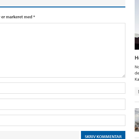
r er markeret med
*
H
No
de
Ka