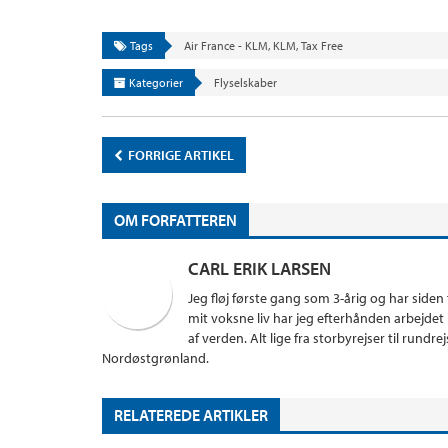
Tags
Air France - KLM
,
KLM
,
Tax Free
Kategorier
Flyselskaber
FORRIGE ARTIKEL
OM FORFATTEREN
CARL ERIK LARSEN
Jeg fløj første gang som 3-årig og har siden 
mit voksne liv har jeg efterhånden arbejdet m
af verden. Alt lige fra storbyrejser til rundr
Nordøstgrønland.
RELATEREDE ARTIKLER