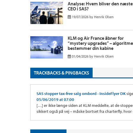
Analyse: Hvem bliver den næste
CEO i SAS?
19/07/2026
by
Henrik Olsen
KLM og Air France åbner for
“mystery upgrades” – algoritm
bestemmer din kabine
01/04/2026
by
Henrik Olsen
TRACKBACKS & PINGBACKS
SAS stopper tax-free salg ombord - InsideFlyer DK
sig
05/06/2019 at 07:00
[…] er ikke længe siden at KLM meddelte, at de stopper 
sikkert også på vej – måske bortset fra charterfly, hvor