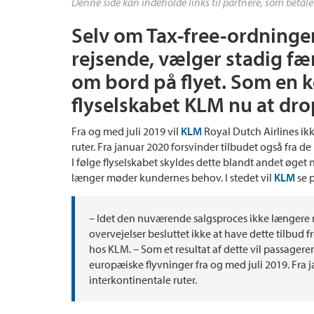
Denne side kan indeholde links til partnere, som betale
Selv om Tax-free-ordningen 
rejsende, vælger stadig fæ
om bord på flyet. Som en 
flyselskabet KLM nu at dro
Fra og med juli 2019 vil
KLM
Royal Dutch Airlines ik
ruter. Fra januar 2020 forsvinder tilbudet også fra de
I følge flyselskabet skyldes dette blandt andet øge
længer møder kundernes behov. I stedet vil
KLM
se 
– Idet den nuværende salgsproces ikke længere 
overvejelser besluttet ikke at have dette tilbud 
hos KLM. – Som et resultat af dette vil passager
europæiske flyvninger fra og med juli 2019. Fra j
interkontinentale ruter.