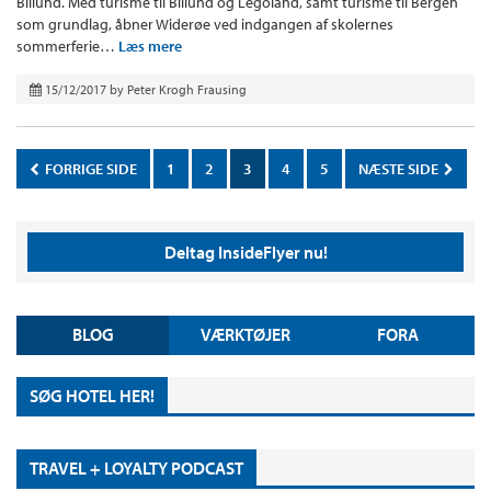
Billund. Med turisme til Billund og Legoland, samt turisme til Bergen
som grundlag, åbner Widerøe ved indgangen af skolernes
sommerferie…
Læs mere
15/12/2017
by
Peter Krogh Frausing
FORRIGE SIDE
1
2
3
4
5
NÆSTE SIDE
Deltag InsideFlyer nu!
BLOG
VÆRKTØJER
FORA
SØG HOTEL HER!
TRAVEL + LOYALTY PODCAST