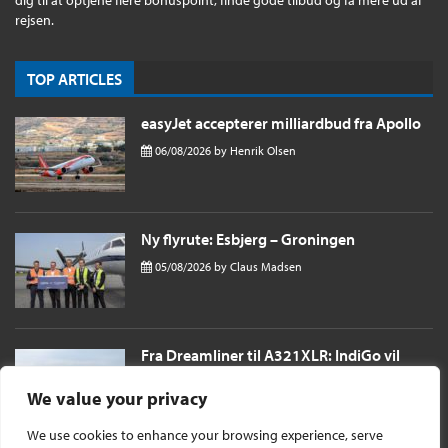
dig til at optjene flere bonuspoint, finde gode tilbud og få mere ud af
rejsen.
TOP ARTICLES
easyJet accepterer milliardbud fra Apollo
06/08/2026
by
Henrik Olsen
Ny flyrute: Esbjerg – Groningen
05/08/2026
by
Claus Madsen
Fra Dreamliner til A321XLR: IndiGo vil
sende passagerer næsten 11 timer til
London i et single aisle fly
We value your privacy
04/08/2026
by
Henrik Olsen
We use cookies to enhance your browsing experience, serve