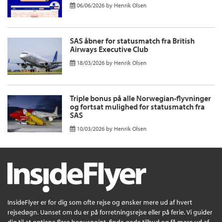
06/06/2026
by
Henrik Olsen
SAS åbner for statusmatch fra British
Airways Executive Club
18/03/2026
by
Henrik Olsen
Triple bonus på alle Norwegian-flyvninger
og fortsat mulighed for statusmatch fra
SAS
10/03/2026
by
Henrik Olsen
InsideFlyer er for dig som ofte rejse og ønsker mere ud af hvert
rejsedøgn. Uanset om du er på forretningsrejse eller på ferie. Vi guider