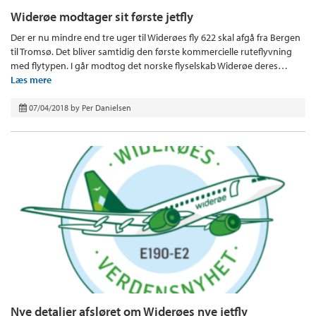
Widerøe modtager sit første jetfly
Der er nu mindre end tre uger til Widerøes fly 622 skal afgå fra Bergen
til Tromsø. Det bliver samtidig den første kommercielle ruteflyvning
med flytypen. I går modtog det norske flyselskab Widerøe deres…
Læs mere
07/04/2018
by
Per Danielsen
Nye detaljer afsløret om Widerøes nye jetfly