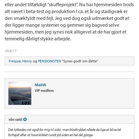
eller andet tilfældigt "skuffeprojekt". Nu har hjemmesiden trods
alt været i beta-test og produktion i ca. et år og stadigvæk er
den smækfyldt med fejl. Jeg ved dog også udmærket godt at
der ligger mange systemer og gemmer sig bagved selve
hjemmesiden, men jeg synes nok alligevel at de har gjort et
temmelig dårligt stykke arbejde.
29/6/17
Frequie
,
Henry
og
PENSIONISTEN
"Synes godt om dette"
MaHA
VIP medlem
obs said:
Det lykkedes vist også for mig til sidst, men blodtrykket nåede da lige at blive let
forhøjet efter at have klikket rundt på siden en hel del gange.