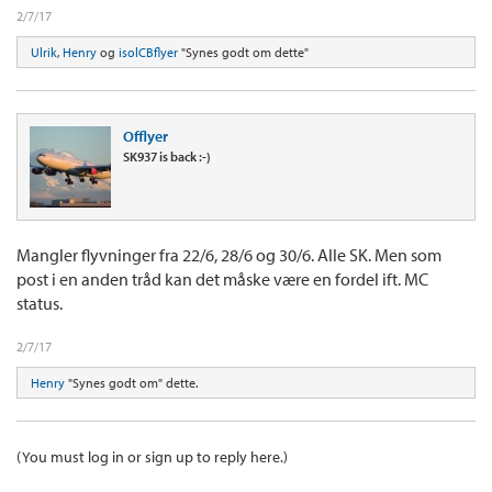
2/7/17
Ulrik
,
Henry
og
isolCBflyer
"Synes godt om dette"
Offlyer
SK937 is back :-)
Mangler flyvninger fra 22/6, 28/6 og 30/6. Alle SK. Men som
post i en anden tråd kan det måske være en fordel ift. MC
status.
2/7/17
Henry
"Synes godt om" dette.
(You must log in or sign up to reply here.)