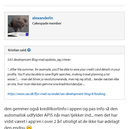
alexanderln
Cakespade member
Kristian said:
SAS development Blog med updates, jeg citerer:
"..After the summer, for example, you’ll be able to save your credit card details in your
profile. You’ll also be able to save flight searches, making travel planning a lot
easier."... - men det bliver jo revolutionerende, men nej nej altså... kender næsten ikke
en site, hvor man ikke kan gemme sine kreditkortdetaljer...
https://www.sas.dk/flyv-med-os/andet/sas-development-blog/#/booking
den gemmer også kreditkortinfo i appen og pas-info så den
automatisk udfylder APIS når man tjekker ind... men det har
vidst været i app'en i over 2 år! utroligt at de ikke har ødelagt
den endnu