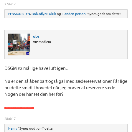
27/6/17
PENSIONISTEN
,
isolCBflyer
,
Ulrik
og
1 anden person
"Synes godt om dette".
obs
VIP medlem
DSGM #2 må lige have luft igen...
Nu er den så åbenbart også gal med sædereservationer. Får lige
nu dette smidt i hovedet når jeg prøver at reservere sæde.
Nogen der har set den her før?
28/6/17
Henry
"Synes godt om" dette.