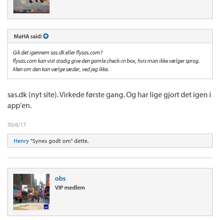
MaHA said:
Gik det igennem sas.dk eller flysas.com?
flysas.com kan vist stadig give den gamle check-in box, hvis man ikke vælger sprog.
Men om den kan vælge sæder, ved jeg ikke.
sas.dk (nyt site). Virkede første gang. Og har lige gjort det igen i
app'en.
30/6/17
Henry
"Synes godt om" dette.
obs
VIP medlem