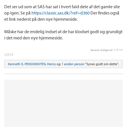
Det ser ud som at SAS har sat i hvert fald dele af det gamle site
op igen. Se på
https://classic.sas.dk/?ref=d360
Der findes også
et link nederst på den nye hjemmeside.
Måske har de endelig indset at de har klodset godt og grundigt
i det med den nye hjemmeside.
Senest redigeret:
1/7/17
1/7/17
Kenneth K
,
PENSIONISTEN
,
Henry
og
1 anden person
"Synes godt om dette".