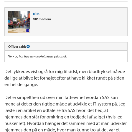
obs
VIP medlem
Offlyer said:
Nix - og har lige selv booket sæder på sas.dk
Det lykkedes vist også for mig til sidst, men blodtrykket nåede
da lige at blive let forhøjet efter at have klikket rundt på siden
en hel del gange.
Det er simpelthen ud over min fatteevne hvordan SAS kan
mene at det er den rigtige måde at udvikle et IT-system på. Jeg
læste i en artikel en udtalelse fra SAS hvori det hed, at
hjemmesiden står for omkring en tredjedel af salget (hvis jeg
husker ret). Hvordan hænger det sammen med at man udvikler
hjemmesiden på en måde, hvor man kunne tro at det var et