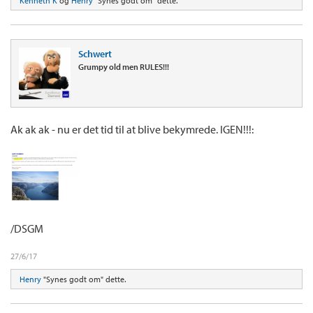
Kenneth K
og
Henry
"Synes godt om" dette.
Schwert
Grumpy old men RULES!!!
Ak ak ak - nu er det tid til at blive bekymrede. IGEN!!!:
/DSGM
27/6/17
Henry
"Synes godt om" dette.