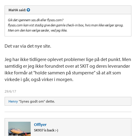
MaHA said:
Gik det igennem sas.dk eller flysas.com?
flysas.com kan vist stadig give den gamle check-in box, hvis man ikke vælger sprog.
Men om den kan vælge sæder, ved jeg ikke.
Det var via det nye site.
Jeg har ikke tidligere oplevet problemer lige på det punkt. Men
samtidig er jeg ikke forundret over at SKIT og deres leverandør
ikke formår at "holde sammen på stumperne" så at alt som
virkede i går, også virker i morgen.
29/6/17
Henry
"Synes godt om" dette.
Offlyer
SK937 is back :-)