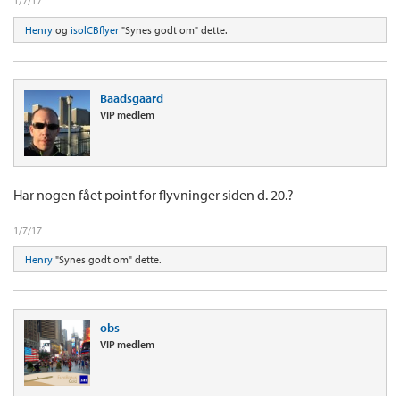
1/7/17
Henry
og
isolCBflyer
"Synes godt om" dette.
Baadsgaard
VIP medlem
Har nogen fået point for flyvninger siden d. 20.?
1/7/17
Henry
"Synes godt om" dette.
obs
VIP medlem