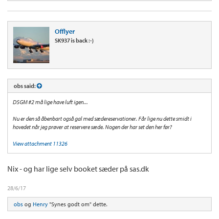
Offlyer
SK937 is back :-)
obs said:
DSGM #2 må lige have luft igen...
Nu er den så åbenbart også gal med sædereservationer. Får lige nu dette smidt i
hovedet når jeg prøver at reservere sæde. Nogen der har set den her før?
View attachment 11326
Nix - og har lige selv booket sæder på sas.dk
28/6/17
obs
og
Henry
"Synes godt om" dette.