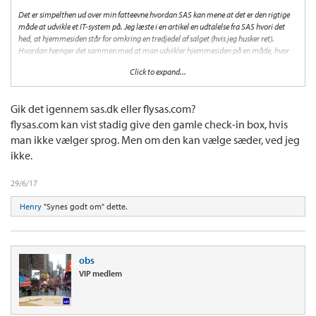
Det er simpelthen ud over min fatteevne hvordan SAS kan mene at det er den rigtige
måde at udvikle et IT-system på. Jeg læste i en artikel en udtalelse fra SAS hvori det
hed, at hjemmesiden står for omkring en tredjedel af salget (hvis jeg husker ret).
Hvordan hænger det sammen med at man udvikler hjemmesiden på en måde, hvor
man kunne tro at det var et eller andet tilfældigt "skuffeprojekt". Nu har hjemmesiden
Click to expand...
trods alt været i beta-test og produktion i ca. et år og stadigvæk er den smækfyldt
med fejl. Jeg ved dog også udmærket godt at der ligger mange systemer og gemmer
sig bagved selve hjemmesiden, men jeg synes nok alligevel at de har gjort et temmelig
Gik det igennem sas.dk eller flysas.com?
dårligt stykke arbejde.
flysas.com kan vist stadig give den gamle check-in box, hvis
man ikke vælger sprog. Men om den kan vælge sæder, ved jeg
ikke.
29/6/17
Henry
"Synes godt om" dette.
obs
VIP medlem