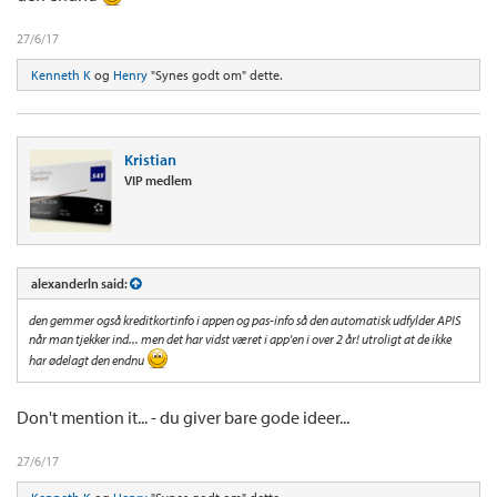
27/6/17
Kenneth K
og
Henry
"Synes godt om" dette.
Kristian
VIP medlem
alexanderln said:
den gemmer også kreditkortinfo i appen og pas-info så den automatisk udfylder APIS
når man tjekker ind... men det har vidst været i app'en i over 2 år! utroligt at de ikke
har ødelagt den endnu
Don't mention it... - du giver bare gode ideer...
27/6/17