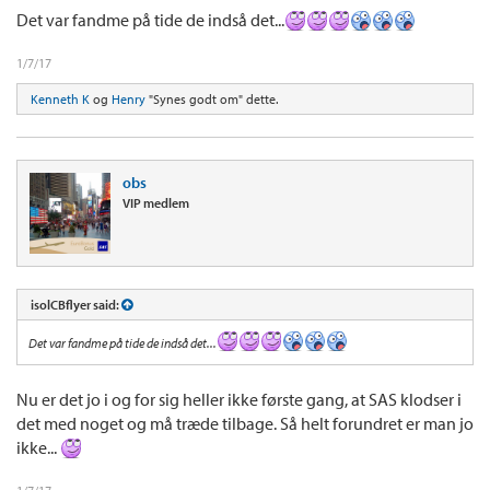
Det var fandme på tide de indså det...
1/7/17
Kenneth K
og
Henry
"Synes godt om" dette.
obs
VIP medlem
isolCBflyer said:
Det var fandme på tide de indså det...
Nu er det jo i og for sig heller ikke første gang, at SAS klodser i
det med noget og må træde tilbage. Så helt forundret er man jo
ikke...