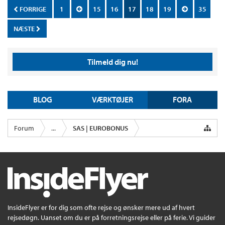
FORRIGE
1
15
16
17
18
19
35
NÆSTE
Tilmeld dig nu!
BLOG
VÆRKTØJER
FORA
Forum
...
SAS | EUROBONUS
InsideFlyer er for dig som ofte rejse og ønsker mere ud af hvert
rejsedøgn. Uanset om du er på forretningsrejse eller på ferie. Vi guider