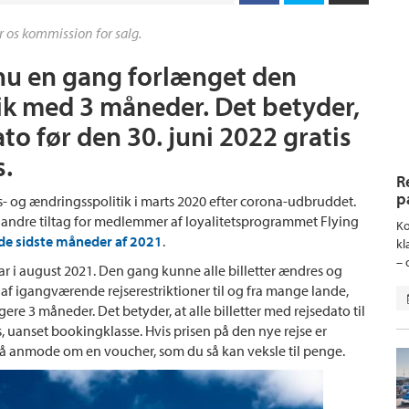
r os kommission for salg.
nu en gang forlænget den
ik med 3 måneder. Det betyder,
ato før den 30. juni 2022 gratis
s.
R
p
gs- og ændringsspolitik i marts 2020 efter corona-udbruddet.
andre tiltag for medlemmer af loyalitetsprogrammet Flying
Ko
 de sidste måneder af 2021
.
kl
– 
r i august 2021. Den gang kunne alle billetter ændres og
 af igangværende rejserestriktioner til og fra mange lande,
e 3 måneder. Det betyder, at alle billetter med rejsedato til
, uanset bookingklasse. Hvis prisen på den nye rejse er
gså anmode om en voucher, som du så kan veksle til penge.