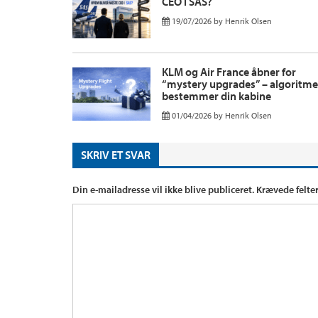
CEO i SAS?
19/07/2026
by
Henrik Olsen
KLM og Air France åbner for
“mystery upgrades” – algoritm
bestemmer din kabine
01/04/2026
by
Henrik Olsen
SKRIV ET SVAR
Din e-mailadresse vil ikke blive publiceret.
Krævede felte