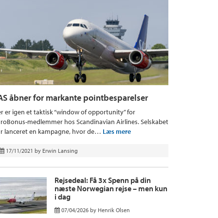
AS åbner for markante pointbesparelser
r er igen et taktisk “window of opportunity” for
roBonus-medlemmer hos Scandinavian Airlines. Selskabet
r lanceret en kampagne, hvor de…
Læs mere
17/11/2021
by
Erwin Lansing
Rejsedeal: Få 3x Spenn på din
næste Norwegian rejse – men kun
i dag
07/04/2026
by
Henrik Olsen