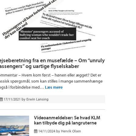
ejseberetning fra en musefælde – Om “unruly
assengers” og uartige flyselskaber
mmentar – Hvem kom først – hønen eller ægget? Det er
assisk spørgsmål, som kan stilles i mange sammenhænge
også i forbindelse med…
Læs mere
17/11/2021
by
Erwin Lansing
Videoanmeldelser: Se hvad KLM
kan tilbyde dig på langruterne
14/11/2024
by
Henrik Olsen