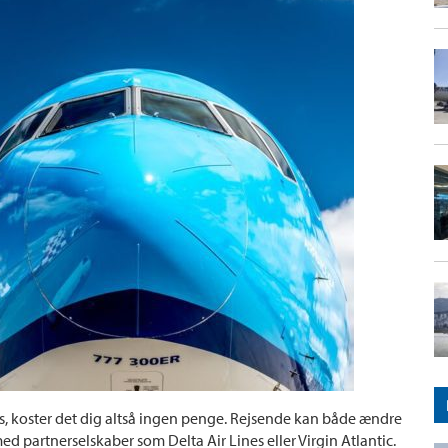
es, koster det dig altså ingen penge. Rejsende kan både ændre
d partnerselskaber som Delta Air Lines eller Virgin Atlantic.