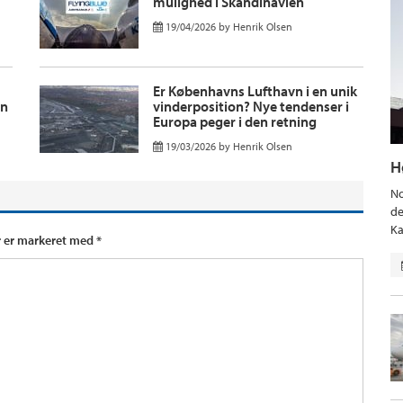
mulighed i Skandinavien
19/04/2026
by
Henrik Olsen
Er Københavns Lufthavn i en unik
en
vinderposition? Nye tendenser i
Europa peger i den retning
19/03/2026
by
Henrik Olsen
H
No
de
Ka
r er markeret med
*