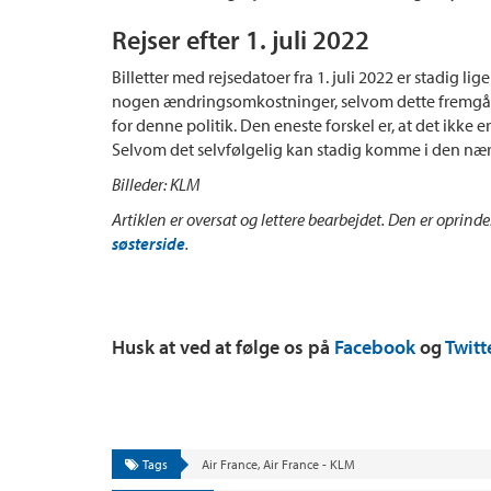
Rejser efter 1. juli 2022
Billetter med rejsedatoer fra 1. juli 2022 er stadig lig
nogen ændringsomkostninger, selvom dette fremgår 
for denne politik. Den eneste forskel er, at det ikke 
Selvom det selvfølgelig kan stadig komme i den nær
Billeder: KLM
Artiklen er oversat og lettere bearbejdet. Den er oprinde
søsterside
.
Husk at ved at følge os på
Facebook
og
Twitt
Tags
Air France
,
Air France - KLM