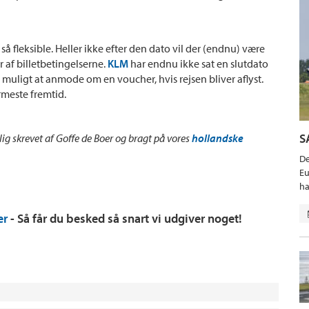
e så fleksible. Heller ikke efter den dato vil der (endnu) være
af billetbetingelserne.
KLM
har endnu ikke sat en slutdato
er muligt at anmode om en voucher, hvis rejsen bliver aflyst.
meste fremtid.
S
lig skrevet af Goffe de Boer og bragt på vores
hollandske
De
Eu
ha
er
- Så får du besked så snart vi udgiver noget!