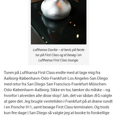
Lufthansa Duckie – et bevis på første
tur på First Class og et besøg i en
Lufthansa First Class lounge.
Turen på Lufthansa First Class endte med at tage mig fra
Aalborg-København-Oslo-Frankfurt-Los Angeles-San Diego
med retur fra San Diego-San Francisco-Frankfurt-München-
Oslo-København-Aalborg. Sikke en tur, tænker du måske – og
hvorfor i alverden alle disse stop? Jah, det var sådan JEG valgte
at gøre det. Jeg brugte ventetiden i Frankfurt på at drøne rundt
i en Porsche 911, samt besøge First Class terminalen. Og trods
kun fire dage i San Diego så valgte jeg at booke to forskellige