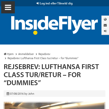
Log ind eller Tilmeld dig
Hjem
Anmeldelser
Rejsebrev
Rejsebrev: Lufthansa First Class tur/retur – for “dummies”
REJSEBREV: LUFTHANSA FIRST
CLASS TUR/RETUR – FOR
“DUMMIES”
07/08/2016
by
John