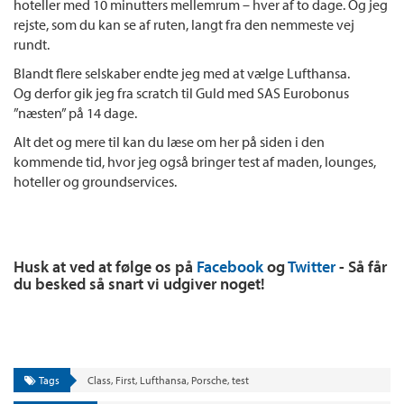
hoteller med 10 minutters mellemrum – hver af to dage. Og jeg
rejste, som du kan se af ruten, langt fra den nemmeste vej
rundt.
Blandt flere selskaber endte jeg med at vælge Lufthansa.
Og derfor gik jeg fra scratch til Guld med SAS Eurobonus
”næsten” på 14 dage.
Alt det og mere til kan du læse om her på siden i den
kommende tid, hvor jeg også bringer test af maden, lounges,
hoteller og groundservices.
Husk at ved at følge os på
Facebook
og
Twitter
- Så får
du besked så snart vi udgiver noget!
Tags
Class
,
First
,
Lufthansa
,
Porsche
,
test