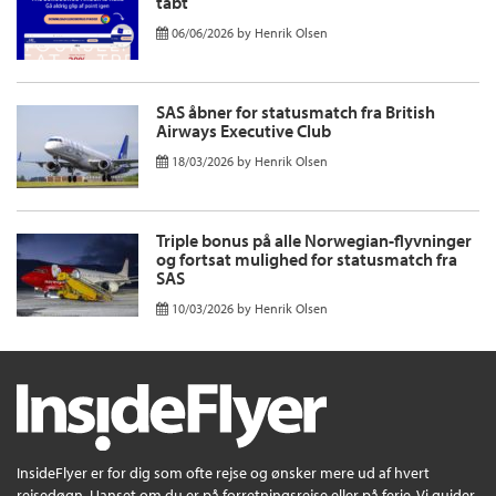
tabt
06/06/2026
by
Henrik Olsen
SAS åbner for statusmatch fra British
Airways Executive Club
18/03/2026
by
Henrik Olsen
Triple bonus på alle Norwegian-flyvninger
og fortsat mulighed for statusmatch fra
SAS
10/03/2026
by
Henrik Olsen
InsideFlyer er for dig som ofte rejse og ønsker mere ud af hvert
rejsedøgn. Uanset om du er på forretningsrejse eller på ferie. Vi guider