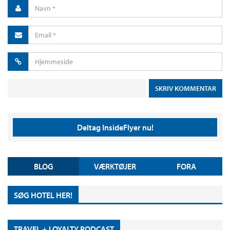
Deltag InsideFlyer nu!
BLOG
VÆRKTØJER
FORA
SØG HOTEL HER!
TRAVEL + LOYALTY PODCAST