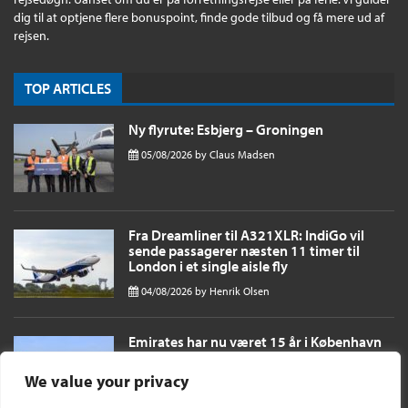
dig til at optjene flere bonuspoint, finde gode tilbud og få mere ud af
rejsen.
TOP ARTICLES
Ny flyrute: Esbjerg – Groningen
05/08/2026
by
Claus Madsen
Fra Dreamliner til A321XLR: IndiGo vil
sende passagerer næsten 11 timer til
London i et single aisle fly
04/08/2026
by
Henrik Olsen
Emirates har nu været 15 år i København
og til oktober fordobles antallet af daglige
afgange
We value your privacy
03/08/2026
by
Henrik Olsen