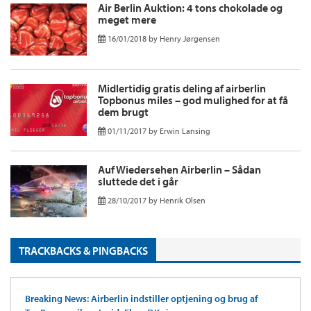
Air Berlin Auktion: 4 tons chokolade og
meget mere
16/01/2018
by
Henry Jørgensen
Midlertidig gratis deling af airberlin
Topbonus miles – god mulighed for at få
dem brugt
01/11/2017
by
Erwin Lansing
Auf Wiedersehen Airberlin – Sådan
sluttede det i går
28/10/2017
by
Henrik Olsen
TRACKBACKS & PINGBACKS
Breaking News: Airberlin indstiller optjening og brug af