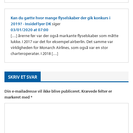
Kan du gætte hvor mange flyselskaber der gik konkurs i
2019? - InsideFlyer DK
siger
03/01/2020 at 07:00
[…] årerne før var der også markante flyselskaber som måtte
lukke. I 2017 var det for eksempel airberlin. Det samme var
virkligheden for Monarch Airlines, som også var en stor
charteroperatør. I 2018 […]
SKRIV ET SVAR
Din e-mailadresse vil ikke blive publiceret.
Krævede felter er
markeret med
*