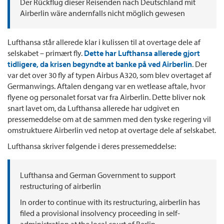
Der Rückflug dieser Reisenden nach Deutschland mit
Airberlin wäre andernfalls nicht möglich gewesen
Lufthansa står allerede klar i kulissen til at overtage dele af
selskabet – primært fly.
Dette har Lufthansa allerede gjort
tidligere, da krisen begyndte at banke på ved Airberlin
. Der
var det over 30 fly af typen Airbus A320, som blev overtaget af
Germanwings. Aftalen dengang var en wetlease aftale, hvor
flyene og personalet forsat var fra Airberlin. Dette bliver nok
snart lavet om, da Lufthansa allerede har udgivet en
pressemeddelse om at de sammen med den tyske regering vil
omstruktuere Airberlin ved netop at overtage dele af selskabet.
Lufthansa skriver følgende i deres pressemeddelse:
Lufthansa and German Government to support
restructuring of airberlin
In order to continue with its restructuring, airberlin has
filed a provisional insolvency proceeding in self-