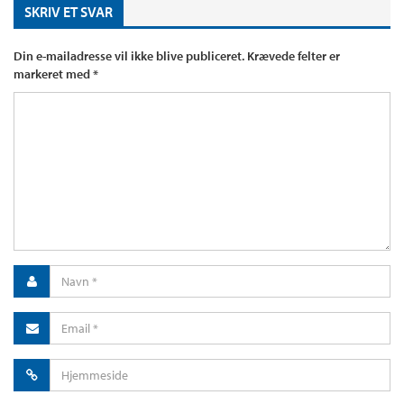
SKRIV ET SVAR
Din e-mailadresse vil ikke blive publiceret.
Krævede felter er
markeret med
*