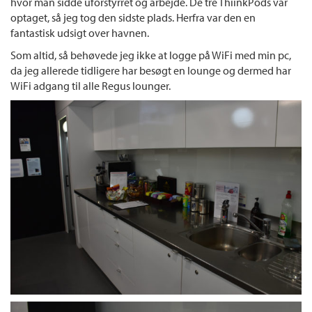
hvor man sidde uforstyrret og arbejde. De tre ThiinkPods var
optaget, så jeg tog den sidste plads. Herfra var den en
fantastisk udsigt over havnen.
Som altid, så behøvede jeg ikke at logge på WiFi med min pc,
da jeg allerede tidligere har besøgt en lounge og dermed har
WiFi adgang til alle Regus lounger.