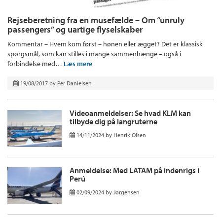
Rejseberetning fra en musefælde – Om “unruly
passengers” og uartige flyselskaber
Kommentar – Hvem kom først – hønen eller ægget? Det er klassisk
spørgsmål, som kan stilles i mange sammenhænge – også i
forbindelse med…
Læs mere
19/08/2017
by
Per Danielsen
Videoanmeldelser: Se hvad KLM kan
tilbyde dig på langruterne
14/11/2024
by
Henrik Olsen
Anmeldelse: Med LATAM på indenrigs i
Perú
02/09/2024
by
Jørgensen