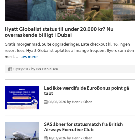
Hyatt Globalist status til under 20.000 kr? Nu
overraskende billigt i Dubai
Gratis morgenmad. Suite opgraderinger. Late checkout kl. 16. Ingen
resort fees. Hyatt Globalist opfattes af mange frequent flyers som den
mest…
Læs mere
19/08/2017
by
Per Danielsen
Lad ikke værdifulde EuroBonus point gå
tabt
06/06/2026
by
Henrik Olsen
SAS åbner for statusmatch fra British
Airways Executive Club
18/03/2026
by
Henrik Olsen