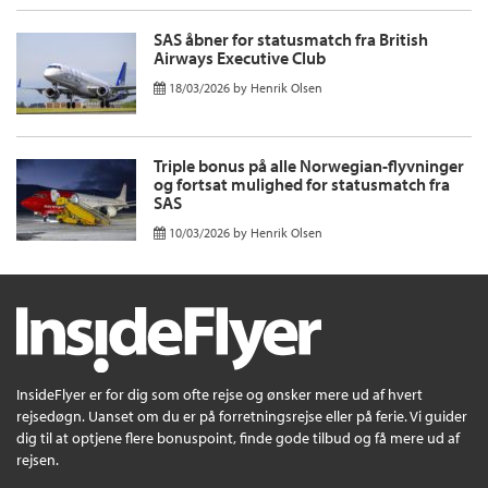
SAS åbner for statusmatch fra British
Airways Executive Club
18/03/2026
by
Henrik Olsen
Triple bonus på alle Norwegian-flyvninger
og fortsat mulighed for statusmatch fra
SAS
10/03/2026
by
Henrik Olsen
InsideFlyer er for dig som ofte rejse og ønsker mere ud af hvert
rejsedøgn. Uanset om du er på forretningsrejse eller på ferie. Vi guider
dig til at optjene flere bonuspoint, finde gode tilbud og få mere ud af
rejsen.