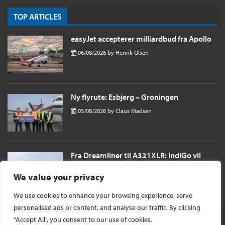
TOP ARTICLES
easyJet accepterer milliardbud fra Apollo
06/08/2026
by
Henrik Olsen
Ny flyrute: Esbjerg – Groningen
05/08/2026
by
Claus Madsen
Fra Dreamliner til A321XLR: IndiGo vil
sende passagerer næsten 11 timer til
London i et single aisle fly
We value your privacy
04/08/2026
by
Henrik Olsen
We use cookies to enhance your browsing experience, serve
personalised ads or content, and analyse our traffic. By clicking
"Accept All", you consent to our use of cookies.
© Ophavsret 2026 -
InsideFlyer DK