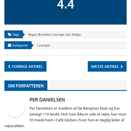
4.4
Tags
Regus Business Lounge
,
San Diego
Kategorier
Lounger
FORRIGE ARTIKEL
NÆSTE ARTIKEL
OM FORFATTEREN
PER DANIELSEN
Per Danielsen er medlem af De Berejstes Klub og har
besøgt 119 lande. Hvis han ikke er ude at rejse, kan man
tit møde ham i Café Globen, hvor han er daglig leder af
rejsecaféen.