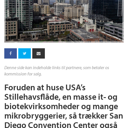
Denne side kan indeholde links til partnere, som betaler os
kommission for salg.
Foruden at huse USA’s
Stillehavsflåde, en masse it- og
biotekvirksomheder og mange
mikrobryggerier, så trækker San
Diego Convention Center også