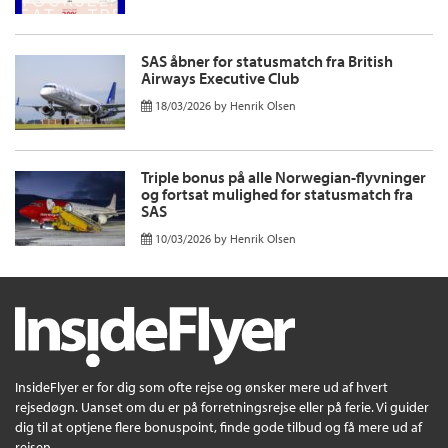
SAS åbner for statusmatch fra British
Airways Executive Club
18/03/2026
by
Henrik Olsen
Triple bonus på alle Norwegian-flyvninger
og fortsat mulighed for statusmatch fra
SAS
10/03/2026
by
Henrik Olsen
InsideFlyer er for dig som ofte rejse og ønsker mere ud af hvert
rejsedøgn. Uanset om du er på forretningsrejse eller på ferie. Vi guider
dig til at optjene flere bonuspoint, finde gode tilbud og få mere ud af
rejsen.