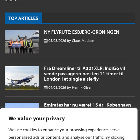
TOP ARTICLES
NY FLYRUTE: ESBJERG-GRONINGEN
05/08/2026
by
Claus Madsen
Fra Dreamliner til A321XLR: IndiGo vil
sende passagerer næsten 11 timer til
London i et single aisle fly
04/08/2026
by
Henrik Olsen
Emirates har nu været 15 år i København
og til oktober fordobles antallet af daglige
afgange
We value your privacy
03/08/2026
by
Henrik Olsen
We use cookies to enhance your browsing experience, serve
personalised ads or content, and analyse our traffic. By clicking