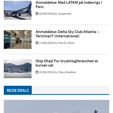
Anmeldelse: Med LATAM på indenrigs i
Perú
02/09/2024
by
Jørgensen
Anmeldelse: Delta Sky Club Atlanta –
Terminal F (International)
21/06/2024
by
Henrik Olsen
Ship Ohøj! For krydstogtbranchen er
kursen sat
22/04/2024
by
Claus Madsen
REJSE DEALS