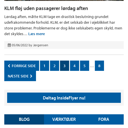
KLM fløj uden passagerer lørdag aften
Lørdag aften, måtte KLM tage en drastisk beslutning grundet
udefrakommende forhold. KLM, er det selskab der i øjeblikket har
store problemer. Problemerne er dog ikke selskabets egen skyld, men
det skyldes…
Læs mere
05/06/2022
by
Jørgensen
FORRIGE SIDE
1
2
3
4
5
…
8
NÆSTE SIDE
Deltag InsideFlyer nu!
BLOG
VÆRKTØJER
FORA