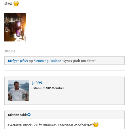
sted
20/5/14
Bizflyer
,
jefi99
og
Flemming Poulsen
"Synes godt om dette"
jefi99
Titanium VIP Member
Kristian said:
Aventinus Eisbock 12% fra Berlin Bar i København, et helt ok sted