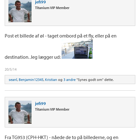
jefi99
Titanium VIP Member
Post et billede af øl - taget ombord på et fly, eller på en
destination. Jeg lægger ud:
20/5/14
seanl
,
Benjamin12345
,
Kristian
og
3 andre
"Synes godt om" dette.
jefi99
Titanium VIP Member
Fra TG953 (CPH-HKT) - nåede de to på billederne, og en