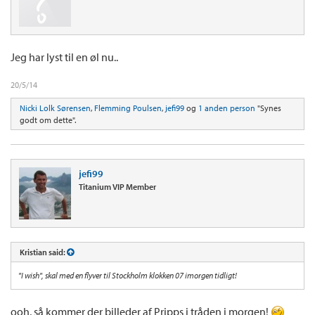
Jeg har lyst til en øl nu..
20/5/14
Nicki Lolk Sørensen
,
Flemming Poulsen
,
jefi99
og
1 anden person
"Synes
godt om dette".
jefi99
Titanium VIP Member
Kristian said:
"I wish", skal med en flyver til Stockholm klokken 07 imorgen tidligt!
ooh, så kommer der billeder af Pripps i tråden i morgen!