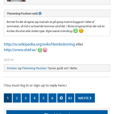
Flemming Poulsen said:
Bortset fra det så regner jeg med selv at gå igang med at brygge øl i løbet af
sommeren, så må vi se hvad der kommer ud af det. I første omgang bliver det nok en
Amber Ale af en eller anden type. Ægte svensk mikrobryg
http://sv.wikipedia.org/wiki/Hembränning
eller
http://www.shbf.se/
20/5/14
Kristian
og
Flemming Poulsen
"Synes godt om" dette.
(You must log in or sign up to reply here.)
1
2
3
4
5
6
82
NÆSTE