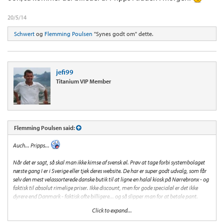
20/5/14
Schwert
og
Flemming Poulsen
"Synes godt om" dette.
jefi99
Titanium VIP Member
Flemming Poulsen said:
Auch... Pripps...
Når det er sagt, så skal man ikke kimse af svensk øl. Prøv at tage forbi systembolaget
næste gang I er i Sverige eller tjek deres website. De har er super godt udvalg, som får
selv den mest velassorterede danske butik til at ligne en halal kiosk på Nørrebronx - og
faktisk til absolut rimelige priser. Ikke discount, men for gode specialøl er det ikke
dyrere end Danmark - faktisk ofte billigere... og så slipper man for at betale pant.
Click to expand...
I Sverige er der også blomstret en del gode mikrobryggerier op på det seneste, som
absolut kan anbefales, så heldigvis er ikke alt svensk øl, så kedeligt som Pripps eller