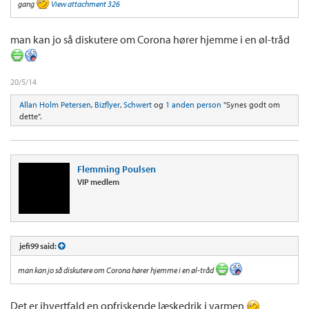
gang
View attachment 326
man kan jo så diskutere om Corona hører hjemme i en øl-tråd
20/5/14
Allan Holm Petersen
,
Bizflyer
,
Schwert
og
1 anden person
"Synes godt om
dette".
Flemming Poulsen
VIP medlem
jefi99 said:
man kan jo så diskutere om Corona hører hjemme i en øl-tråd
Det er ihvertfald en opfriskende læskedrik i varmen