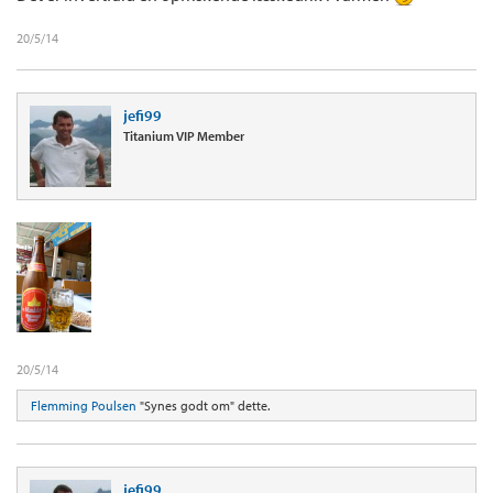
20/5/14
jefi99
Titanium VIP Member
20/5/14
Flemming Poulsen
"Synes godt om" dette.
jefi99