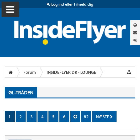
Log ind eller Tilmeld dig
Forum
INSIDEFLYER DK - LOUNGE
ØL-TRÅDEN
1
2
3
4
5
6
82
NÆSTE