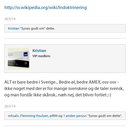
Falcon
http://sv.wikipedia.org/wiki/Indoktrinering
F.eks. er disse fra Sigtuna fantastiske og kan varmt anbefales:
20/5/14
Link
Kristian
"Synes godt om" dette.
Kristian
VIP medlem
ALT er bare bedre i Sverige... Bedre øl, bedre AMEX, osv osv -
ikke noget med der er for mange svenskere og de taler svensk,
og man forstår ikke skånsk.. næh nej, det bliver fortiet ;-)
20/5/14
mhsalv
,
Flemming Poulsen
,
jefi99
og
1 anden person
"Synes godt om dette".