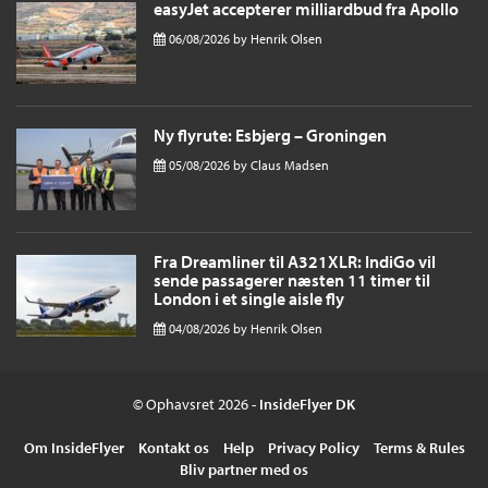
easyJet accepterer milliardbud fra Apollo
06/08/2026
by
Henrik Olsen
Ny flyrute: Esbjerg – Groningen
05/08/2026
by
Claus Madsen
Fra Dreamliner til A321XLR: IndiGo vil
sende passagerer næsten 11 timer til
London i et single aisle fly
04/08/2026
by
Henrik Olsen
© Ophavsret 2026 -
InsideFlyer DK
Om InsideFlyer
Kontakt os
Help
Privacy Policy
Terms & Rules
Bliv partner med os