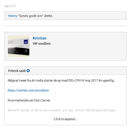
16/1/17
Henry
"Synes godt om" dette.
Kristian
VIP medlem
PeterA said:
Ifølge et tweet fra Air India starter de op med DEL-CPH til maj 2017 4x ugentlig.
https://twitter.com/airindiain
Nice med endnu en Star Carrier.
Bemærk i øvrigt, at der er nye visaregler, som gør, at man ikke længere skal søge
visum på ambassaden. Indian e-Tourist Visa kan søges online - også for danske
Click to expand...
statsborgere.
https://indianvisaonline.gov.in/visa/tvoa.html