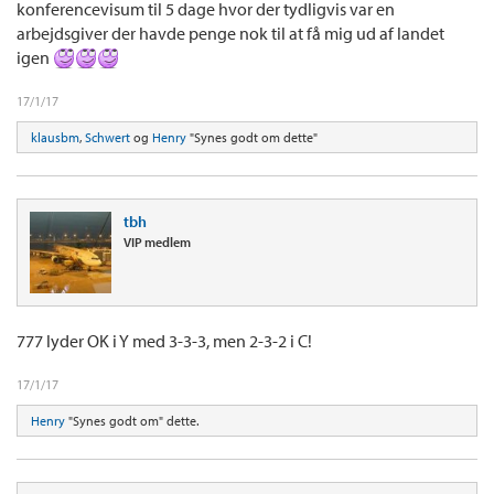
konferencevisum til 5 dage hvor der tydligvis var en
arbejdsgiver der havde penge nok til at få mig ud af landet
igen
17/1/17
klausbm
,
Schwert
og
Henry
"Synes godt om dette"
tbh
VIP medlem
777 lyder OK i Y med 3-3-3, men 2-3-2 i C!
17/1/17
Henry
"Synes godt om" dette.