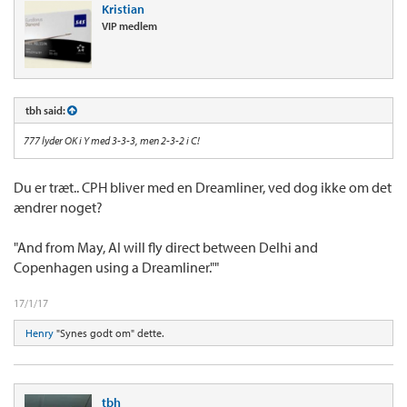
Kristian
VIP medlem
tbh said:
777 lyder OK i Y med 3-3-3, men 2-3-2 i C!
Du er træt.. CPH bliver med en Dreamliner, ved dog ikke om det
ændrer noget?
"And from May, AI will fly direct between Delhi and
Copenhagen using a Dreamliner.""
17/1/17
Henry
"Synes godt om" dette.
tbh