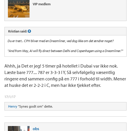
VIP medlem
Kristian said:
Du er træt.. CPH bliver med en Dreamliner, ved dog ikke om det ændrer noget?
"And from May, AI will fly direct between Delhi and Copenhagen using a Dreamliner.""
Ahhh, ja Det er jeg! 5 timer på hotellet i Dubai var ikke nok.
Læste bare 777.... 787 er 3-3-3 I Y, Så selvfølgelig væsentlig
ringere end sammen config på en 777 i forhold til width. Mener
at huske det er 2-2-2 i C, men har ikke tjekket efter.
17/1/17
Henry
"Synes godt om" dette.
obs