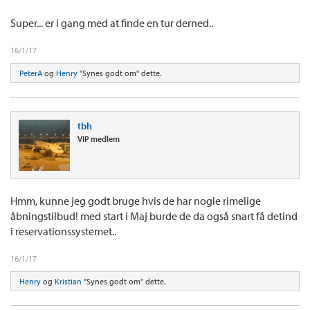
Sjovt, at nyheden ikke er på CPH.dk endnu.
Super... er i gang med at finde en tur derned..
16/1/17
PeterA
og
Henry
"Synes godt om" dette.
tbh
VIP medlem
Hmm, kunne jeg godt bruge hvis de har nogle rimelige
åbningstilbud! med start i Maj burde de da også snart få detind
i reservationssystemet..
16/1/17
Henry
og
Kristian
"Synes godt om" dette.