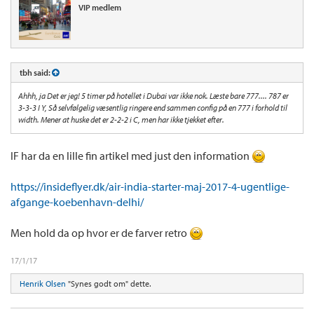
VIP medlem
tbh said:
Ahhh, ja Det er jeg! 5 timer på hotellet i Dubai var ikke nok. Læste bare 777.... 787 er
3-3-3 I Y, Så selvfølgelig væsentlig ringere end sammen config på en 777 i forhold til
width. Mener at huske det er 2-2-2 i C, men har ikke tjekket efter.
IF har da en lille fin artikel med just den information
https://insideflyer.dk/air-india-starter-maj-2017-4-ugentlige-
afgange-koebenhavn-delhi/
Men hold da op hvor er de farver retro
17/1/17
Henrik Olsen
"Synes godt om" dette.