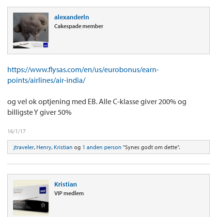
alexanderln
Cakespade member
https://www.flysas.com/en/us/eurobonus/earn-
points/airlines/air-india/
og vel ok optjening med EB. Alle C-klasse giver 200% og
billigste Y giver 50%
16/1/17
jtraveler
,
Henry
,
Kristian
og
1 anden person
"Synes godt om dette".
Kristian
VIP medlem