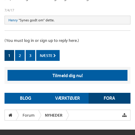
7/4/17
Henry
"Synes godt om" dette.
(You must log in or sign up to reply here.)
1
2
3
NÆSTE
Tilmeld dig nu!
BLOG
VÆRKTØJER
FORA
Forum
NYHEDER