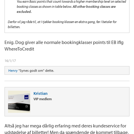
You earn Basic points that count towards a higher membership level on selected
booking classes as shown in table below.
All other booking classes are
excluded.
Derfor vil jeg råde til, at I tjekker booking klassen en ekstra gang, før I betaler for
billetten.
Enig. Dog giver alle normale bookingklasser points til EB iflg
WhereToCredit
16/1/17
Henry
"Synes godt om" dette.
Kristian
VIP medlem
Altså jeg har mega dårlig erfaring med deres kundeservice for
udstødelse af billetter! Men da spændende de kommet tilbage,