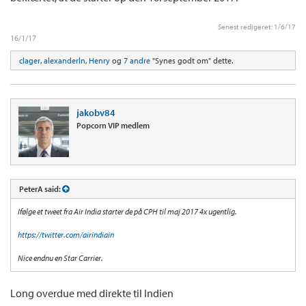
Senest redigeret:
1/6/17
16/1/17
clager
,
alexanderln
,
Henry
og
7 andre
"Synes godt om" dette.
jakobv84
Popcorn VIP medlem
PeterA said:
Ifølge et tweet fra Air India starter de på CPH til maj 2017 4x ugentlig.
https://twitter.com/airindiain
Nice endnu en Star Carrier.
Long overdue med direkte til Indien