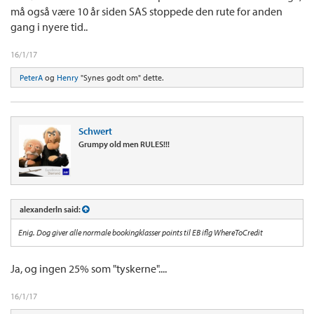
må også være 10 år siden SAS stoppede den rute for anden
gang i nyere tid..
16/1/17
PeterA
og
Henry
"Synes godt om" dette.
Schwert
Grumpy old men RULES!!!
alexanderln said:
Enig. Dog giver alle normale bookingklasser points til EB iflg WhereToCredit
Ja, og ingen 25% som "tyskerne"....
16/1/17