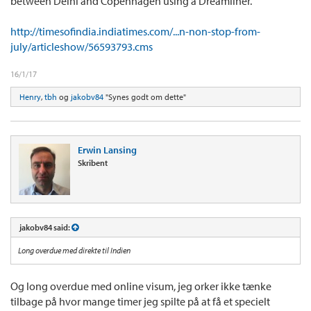
between Delhi and Copenhagen using a Dreamliner."
http://timesofindia.indiatimes.com/...n-non-stop-from-
july/articleshow/56593793.cms
16/1/17
Henry
,
tbh
og
jakobv84
"Synes godt om dette"
Erwin Lansing
Skribent
jakobv84 said:
Long overdue med direkte til Indien
Og long overdue med online visum, jeg orker ikke tænke
tilbage på hvor mange timer jeg spilte på at få et specielt