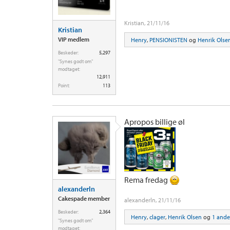
Kristian
,
21/11/16
Kristian
VIP medlem
Henry
,
PENSIONISTEN
og
Henrik Olse
Beskeder:
5,297
"Synes godt om"
modtaget:
12,911
Point:
113
Apropos billige øl
Rema fredag
alexanderln
Cakespade member
alexanderln
,
21/11/16
Beskeder:
2,364
Henry
,
clager
,
Henrik Olsen
og
1 ande
"Synes godt om"
modtaget: