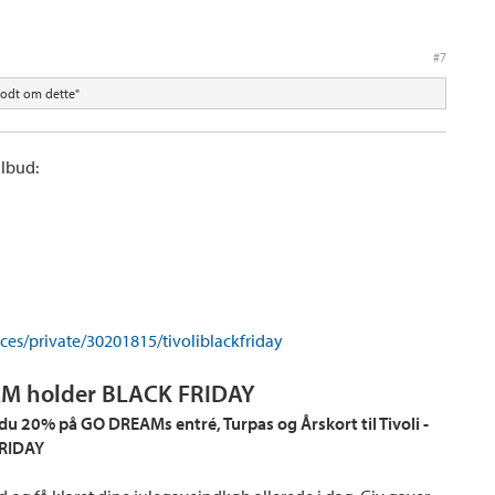
#7
odt om dette"
lbud:
ces/private/30201815/tivoliblackfriday
AM holder BLACK FRIDAY
 20% på GO DREAMs entré, Turpas og Årskort til Tivoli -
FRIDAY