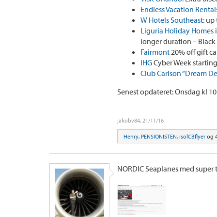
Endless Vacation Rental
W Hotels Southeast
: up
Liguria Holiday Homes
i
longer duration – Black
Fairmont
20% off gift c
IHG
Cyber Week startin
Club Carlson “Dream De
Senest opdateret: Onsdag kl 10
jakobv84
,
21/11/16
Henry
,
PENSIONISTEN
,
isolCBflyer
og
NORDIC Seaplanes med super t