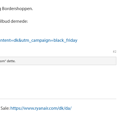
og Bordershoppen.
 tilbud dernede:
content=dk&utm_campaign=black_friday
#2
om" dette.
 Sale:
https://www.ryanair.com/dk/da/