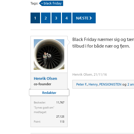
Tags:
black friday
1
2
3
4
NÆSTE
Black Friday nærmer sig og tænk
tilbud i for både nær og fjern.
Henrik Olsen
,
21/11/16
Henrik Olsen
co-founder
Peter F.
,
Henry
,
PENSIONISTEN
og
2 a
Redaktør
Beskeder:
11,767
"Synes godt om"
modtaget:
27,125
Point:
113