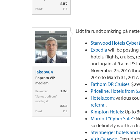
5,850
Point:
113
Lidt fra rundt omkring på nettet.
Starwood Hotels Cyber
Expedia
will be posting 
hotels, flights, cruises,
and again at 9 a.m. PST
November 25, 2016 thro
jakobv84
2016 to March 31, 2017.
Popcorn VIP
medlem
Fathom DR Cruises:
$299
Priceline: Hotels from $
Beskeder:
3,760
"Synes godt om"
Hotels.com:
various coup
modtaget:
referral
.
8,838
Kimpton Hotels:
Up to 5
Point:
113
Marriott “Cyber Sale”
: N
so definitely worth a clic
Steinberger hotels and 
Visit Orlando
: Extra dis