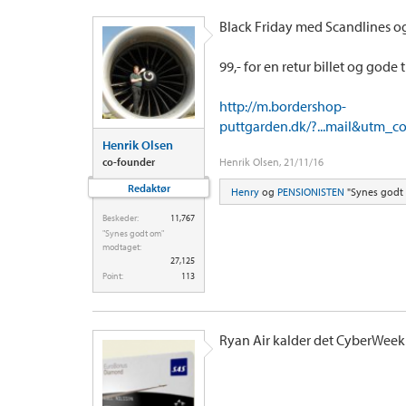
Black Friday med Scandlines 
99,- for en retur billet og gode
http://m.bordershop-
puttgarden.dk/?...mail&utm_
Henrik Olsen
co-founder
Henrik Olsen
,
21/11/16
Redaktør
Henry
og
PENSIONISTEN
"Synes godt 
Beskeder:
11,767
"Synes godt om"
modtaget:
27,125
Point:
113
Ryan Air kalder det CyberWeek