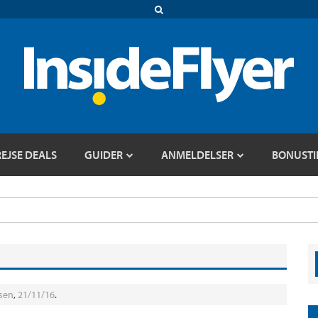
REJSE DEALS
GUIDER
ANMELDELSER
BONUSTI
sen
,
21/11/16
.