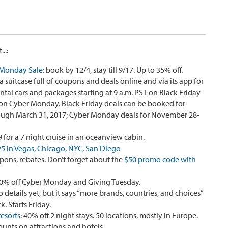
..:
 Monday Sale:
book by 12/4, stay till 9/17. Up to 35% off.
a suitcase full of coupons and deals online and via its app for
 rental cars and packages starting at 9 a.m. PST on Black Friday
 on Cyber Monday. Black Friday deals can be booked for
ugh March 31, 2017; Cyber Monday deals for November 28-
 for a 7 night cruise in an oceanview cabin.
25 in Vegas, Chicago, NYC, San Diego
ons, rebates. Don’t forget about the
$50 promo code with
0% off Cyber Monday and Giving Tuesday.
o details yet, but it says “more brands, countries, and choices”
k. Starts Friday.
resorts
: 40% off 2 night stays. 50 locations, mostly in Europe.
counts on attractions and hotels