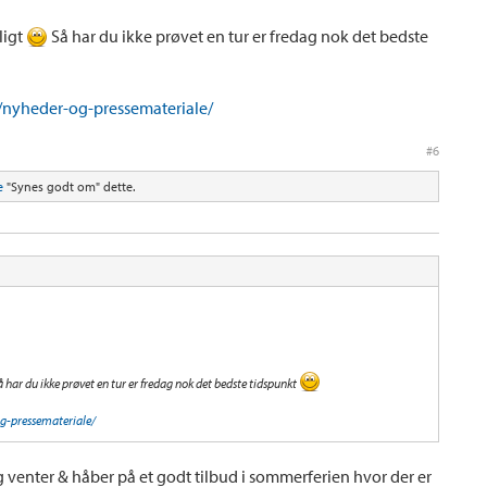
eligt
Så har du ikke prøvet en tur er fredag nok det bedste
/nyheder-og-pressemateriale/
#6
e
"Synes godt om" dette.
 har du ikke prøvet en tur er fredag nok det bedste tidspunkt
g-pressemateriale/
 venter & håber på et godt tilbud i sommerferien hvor der er