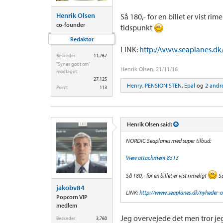
Henrik Olsen
Så 180,- for en billet er vist rim
co-founder
tidspunkt
Redaktør
LINK:
http://www.seaplanes.dk
Beskeder:
11,767
"Synes godt om"
Henrik Olsen
,
21/11/16
modtaget:
27,125
Henry
,
PENSIONISTEN
,
Epal
og
2 andr
Point:
113
Henrik Olsen said:
NORDIC Seaplanes med super tilbud:
View attachment 8513
Så 180,- for en billet er vist rimeligt
Så
jakobv84
LINK:
http://www.seaplanes.dk/nyheder-o
Popcorn VIP
medlem
Jeg overvejede det men tror jeg
Beskeder:
3,760