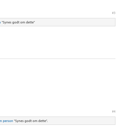
#3
n
"Synes godt om dette"
#4
n person
"Synes godt om dette".