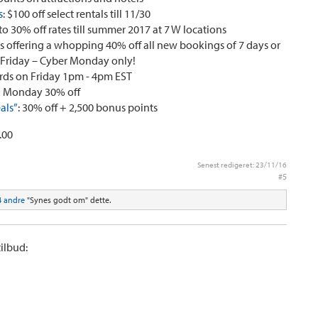
s
: $100 off select rentals till 11/30
 to 30% off rates till summer 2017 at 7 W locations
s offering a whopping 40% off all new bookings of 7 days or
 Friday – Cyber Monday only!
ards on Friday 1pm - 4pm EST
g Monday 30% off
als”
: 30% off + 2,500 bonus points
.00
Senest redigeret:
23/11/16
#5
4 andre
"Synes godt om" dette.
ilbud: