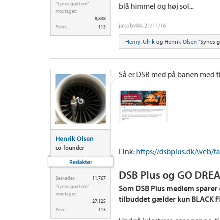
"Synes godt om"
blå himmel og høj sol...
modtaget:
8,838
jakobv84
,
21/11/16
Point:
113
Henry
,
Ulrik
og
Henrik Olsen
"Synes g
Så er DSB med på banen med ti
Henrik Olsen
co-founder
Link:
https://dsbplus.dk/web/fa
Redaktør
DSB Plus og GO DRE
Beskeder:
11,767
"Synes godt om"
Som DSB Plus medlem sparer du
modtaget:
tilbuddet gælder kun BLACK 
27,125
Point:
113