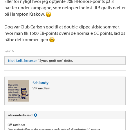
Eller for nyligt hvor jeg optjente 20k HHonors-points på 3
nætter under kampagne, som netop er indløst til 5 gratis nætter
på Hampton Krakow.
Dog var Club Carlson god til at double-dippe sidste sommer,
hvor man fik 1500 EB-points oveni de normale CC points, lad os
håbe det kommer igen
5/6/16
Nicki Lolk Sørensen
"Synes godt om" dette.
Schlandy
VIP medlem
alexanderln said:
Off-topic on:
Dog er forskellen at det er average cash-rate på dine forrige 10 nætter.