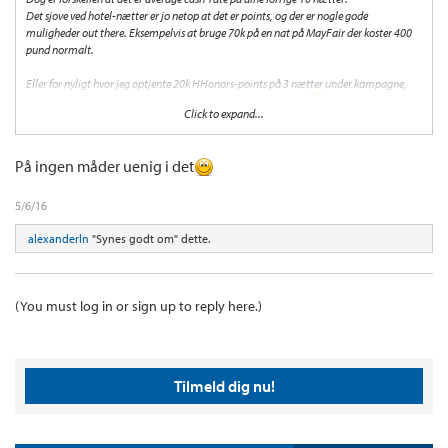
Det sjove ved hotel-nætter er jo netop at det er points, og der er nogle gode
muligheder out there. Eksempelvis at bruge 70k på en nat på MayFair der koster 400
pund normalt.
Eller for nyligt hvor jeg optjente 20k HHonors-points på 3 nætter under kampagne,
som netop er indløst til 5 gratis nætter på Hampton Krakow.
Click to expand...
Dog var Club Carlson god til at double-dippe sidste sommer, hvor man fik 1500 EB-
points oveni de normale CC points, lad os håbe det kommer igen
På ingen måder uenig i det
5/6/16
alexanderln
"Synes godt om" dette.
(You must log in or sign up to reply here.)
Tilmeld dig nu!