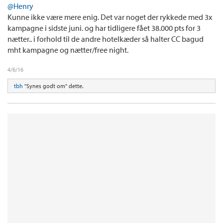
@Henry
Kunne ikke være mere enig. Det var noget der rykkede med 3x
kampagne i sidste juni. og har tidligere fået 38.000 pts for 3
nætter.. i forhold til de andre hotelkæder så halter CC bagud
mht kampagne og nætter/free night.
4/6/16
tbh
"Synes godt om" dette.