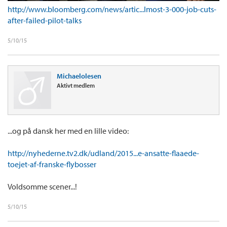
http://www.bloomberg.com/news/artic...lmost-3-000-job-cuts-
after-failed-pilot-talks
5/10/15
Michaelolesen
Aktivt medlem
...og på dansk her med en lille video:
http://nyhederne.tv2.dk/udland/2015...e-ansatte-flaaede-
toejet-af-franske-flybosser
Voldsomme scener...!
5/10/15