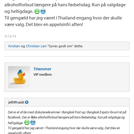
alkoholforbud længere på hans fødselsdag. Kun på valgdage
og helligdage.
Til gengæld har jeg været i Thailand engang hvor der skulle
være valg. Det blev en appelsinfri aften!
5/12/14
Kristian
og
Christian Løn
"Synes godt om" dette.
THammer
VIP medlem
jefi99 said:
Det er et af de mest diskuterede emner i Bangkok Post og i Bangkok Expats-forum'et på
facebook. Der er
ikke
alkoholforbud længere på hans fødselsdag. Kun på valgdage og
helligdage.
Til gengæld har jeg været i Thailand engang hvor der skulle være valg. Det blev en
appelsinfri aften!