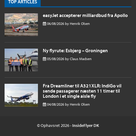
TOP ARTICLES
easyJet accepterer milliardbud fra Apollo
06/08/2026
by
Henrik Olsen
Ny flyrute: Esbjerg – Groningen
05/08/2026
by
Claus Madsen
Fra Dreamliner til A321XLR: IndiGo vil
sende passagerer næsten 11 timer til
London i et single aisle fly
04/08/2026
by
Henrik Olsen
© Ophavsret 2026 -
InsideFlyer DK