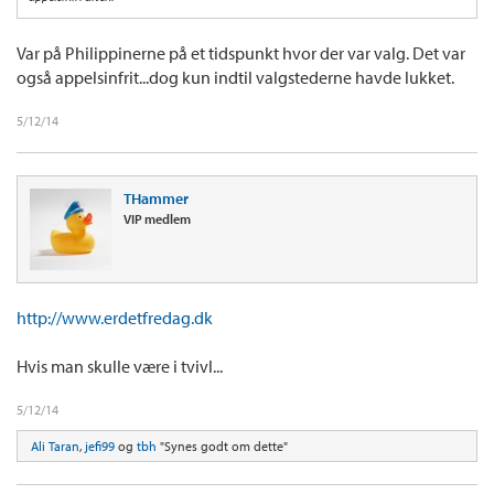
Var på Philippinerne på et tidspunkt hvor der var valg. Det var
også appelsinfrit...dog kun indtil valgstederne havde lukket.
5/12/14
THammer
VIP medlem
http://www.erdetfredag.dk
Hvis man skulle være i tvivl...
5/12/14
Ali Taran
,
jefi99
og
tbh
"Synes godt om dette"