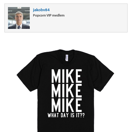
jakobv84
Popcorn VIP medlem