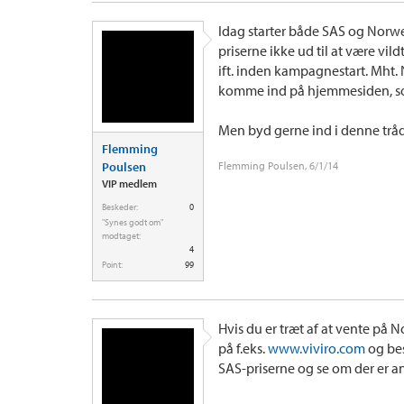
Idag starter både SAS og Norwe
priserne ikke ud til at være vi
ift. inden kampagnestart. Mht. 
komme ind på hjemmesiden, som
Men byd gerne ind i denne tråd 
Flemming
Poulsen
Flemming Poulsen
,
6/1/14
VIP medlem
Beskeder:
0
"Synes godt om"
modtaget:
4
Point:
99
Hvis du er træt af at vente på 
på f.eks.
www.viviro.com
og bes
SAS-priserne og se om der er a