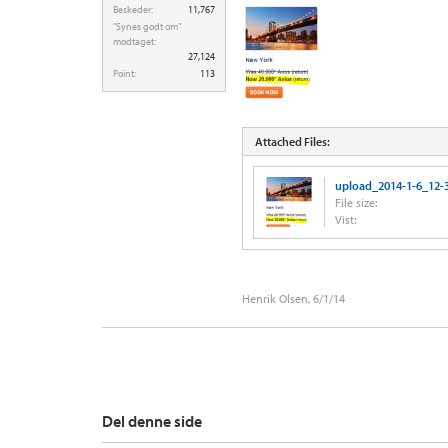
Beskeder:
11,767
"Synes godt om"
modtaget:
27,124
Point:
113
Attached Files:
upload_2014-1-6_12-
File size:
Vist:
Henrik Olsen
,
6/1/14
Del denne side