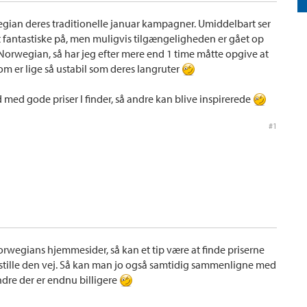
gian deres traditionelle januar kampagner. Umiddelbart ser
ldt fantastiske på, men muligvis tilgængeligheden er gået op
Norwegian, så har jeg efter mere end 1 time måtte opgive at
 er lige så ustabil som deres langruter
med gode priser I finder, så andre kan blive inspirerede
#1
Norwegians hjemmesider, så kan et tip være at finde priserne
tille den vej. Så kan man jo også samtidig sammenligne med
ndre der er endnu billigere