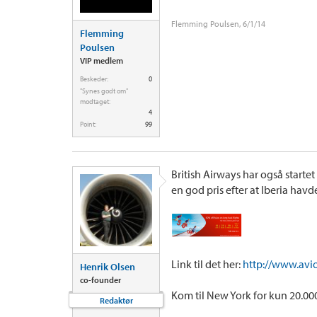
Flemming Poulsen
,
6/1/14
Flemming
Poulsen
VIP medlem
Beskeder:
0
"Synes godt om"
modtaget:
4
Point:
99
British Airways har også starte
en god pris efter at Iberia hav
Link til det her:
http://www.avi
Henrik Olsen
co-founder
Kom til New York for kun 20.000
Redaktør