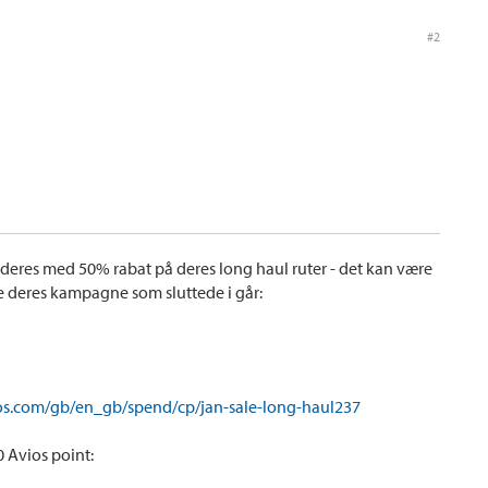
#2
t deres med 50% rabat på deres long haul ruter - det kan være
de deres kampagne som sluttede i går:
os.com/gb/en_gb/spend/cp/jan-sale-long-haul237
 Avios point: