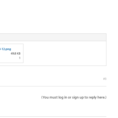
3-12.png
49.8 KB
1
#3
(You must log in or sign up to reply here.)