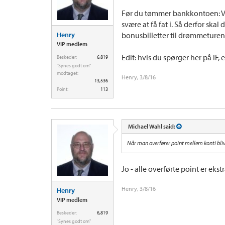
Før du tømmer bankkontoen: V
svære at få fat i. Så derfor skal 
Henry
bonusbilletter til drømmeturen
VIP medlem
Edit: hvis du spørger her på IF,
Beskeder:
6,819
"Synes godt om"
modtaget:
Henry
,
3/8/16
13,536
Point:
113
Michael Wahl said:
Når man overfører point mellem konti blive
Jo - alle overførte point er ekst
Henry
,
3/8/16
Henry
VIP medlem
Beskeder:
6,819
"Synes godt om"