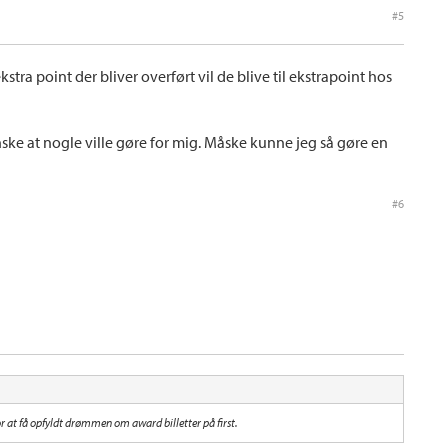
#5
kstra point der bliver overført vil de blive til ekstrapoint hos
ønske at nogle ville gøre for mig. Måske kunne jeg så gøre en
#6
r at få opfyldt drømmen om award billetter på first.