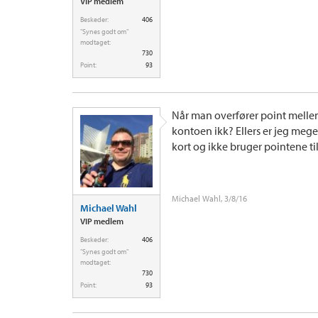
VIP medlem
Beskeder:
406
"Synes godt om"
modtaget:
730
Point:
93
Når man overfører point mellem 
kontoen ikk? Ellers er jeg meget
kort og ikke bruger pointene ti
Michael Wahl
,
3/8/16
Michael Wahl
VIP medlem
Beskeder:
406
"Synes godt om"
modtaget:
730
Point:
93