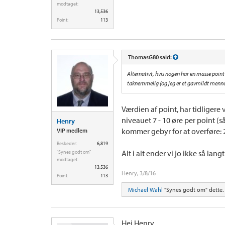
modtaget:
13,536
Point:
113
ThomasG80 said:
Alternativt, hvis nogen har en masse point 
taknemmelig (og jeg er et gavmildt menn
Værdien af point, har tidligere 
niveauet 7 - 10 øre per point (så
Henry
kommer gebyr for at overføre: 2
VIP medlem
Beskeder:
6,819
Alt i alt ender vi jo ikke så langt
"Synes godt om"
modtaget:
13,536
Henry
,
3/8/16
Point:
113
Michael Wahl
"Synes godt om" dette.
Hej Henry