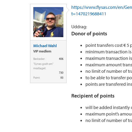
https://www.flysas.com/en/Ge
t=1470219688411
Uddrag:
Donor of points
point transfers cost € 5 
Michael Wahl
minimum transaction is 
VIP medlem
maximum transaction is 
Beskeder:
406
maximum amount transfe
"Synes godt om"
modtaget:
no limit of number of tr
730
to be able to transfer 
Point:
93
points are transfered in
Recipient of points
will be added instantly
maximum point’s amount 
no limit of number of tr