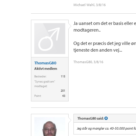
Michael Wahl
,
3/8/16
Ja uanset om det er basis eller e
modtageren..
Og det er præcis det jeg ville 
tjeneste den anden vej...
ThomasG80
,
3/8/16
ThomasG80
Aktivt medlem
Beskeder:
115
"Synes godt om"
modtaget:
201
Point:
43
ThomasG80 said:
Jeg står og mangler ca. 40-50.000 point fo