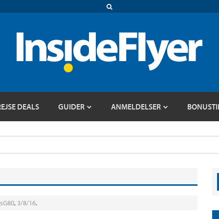
REJSE DEALS
GUIDER
ANMELDELSER
BONUSTI
sG80
,
3/8/16
.