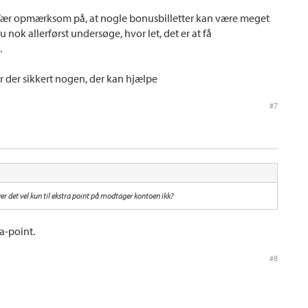
ær opmærksom på, at nogle bonusbilletter kan være meget
du nok allerførst undersøge, hvor let, det er at få
.
 er der sikkert nogen, der kan hjælpe
#7
r det vel kun til ekstra point på modtager kontoen ikk?
ra-point.
#8