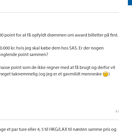
00 point for at få opfyldt drømmen om award billetter på first.
0.000 kr. hvis jeg skal købe dem hos SAS. Er der nogen
 manglende point sammen?
masse point som de ikke regner med at få brugt og derfor vil
ive meget taknemmelig (og jeg er et gavmildt menneske
)
#1
ge et par ture eller 4, 5 til HKG/LAX til næsten samme pris og