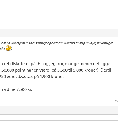
som de ikke regner med at få brugt og derfor vil overføre til mig, ville jeg blive meget
eske
)
været diskuteret på IF - og jeg tror, mange mener det ligger i
 50.000 point har en værdi på 3.500 til 5.000 kroner). Dertil
50 euro, d.v.s tæt på 1.900 kroner.
 fra dine 7.500 kr.
#9