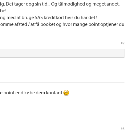
ig. Det tager dog sin tid... Og tålmodighed og meget andet.
øbe!
ang med at bruge SAS kreditkort hvis du har det?
komme afsted / at få booket og hvor mange point optjener du
#2
føre point end købe dem kontant
#3