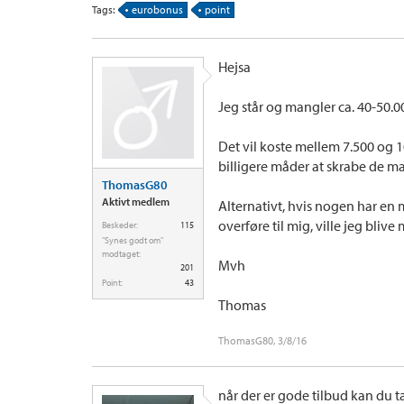
Tags:
eurobonus
point
Hejsa
Jeg står og mangler ca. 40-50.0
Det vil koste mellem 7.500 og 1
billigere måder at skrabe de
ThomasG80
Aktivt medlem
Alternativt, hvis nogen har en 
overføre til mig, ville jeg bl
Beskeder:
115
"Synes godt om"
modtaget:
Mvh
201
Point:
43
Thomas
ThomasG80
,
3/8/16
når der er gode tilbud kan du ta