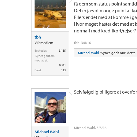
få dem som status point samtid
Det er jævnt mange point at k
Ellers er det med at komme i g
Hvor meget haster det med at 
normalt med kreditkort/rejser?
tbh
VIP medlem
tbh
,
3/8/16
Beskeder:
3,185
Michael Wahl
"Synes godt om" dette.
"Synes godt om"
modtaget:
8,341
Point:
113
Selvfølgelig billigere at over
Michael Wahl
,
3/8/16
Michael Wahl