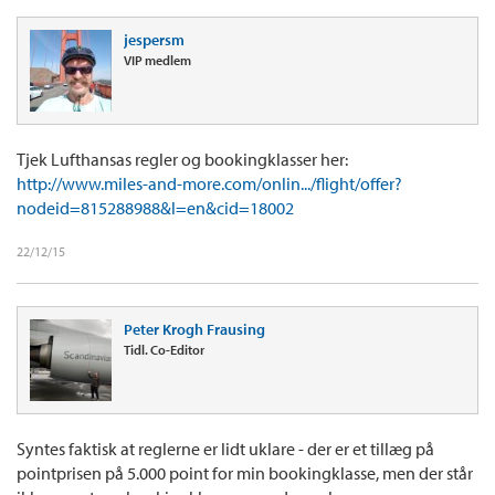
jespersm
VIP medlem
Tjek Lufthansas regler og bookingklasser her:
http://www.miles-and-more.com/onlin.../flight/offer?
nodeid=815288988&l=en&cid=18002
22/12/15
Peter Krogh Frausing
Tidl. Co-Editor
Syntes faktisk at reglerne er lidt uklare - der er et tillæg på
pointprisen på 5.000 point for min bookingklasse, men der står