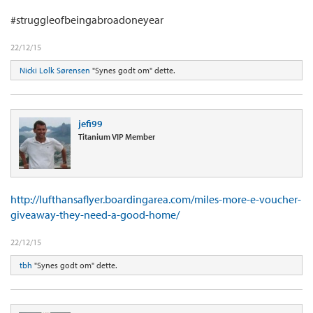
#struggleofbeingabroadoneyear
22/12/15
Nicki Lolk Sørensen
"Synes godt om" dette.
jefi99
Titanium VIP Member
http://lufthansaflyer.boardingarea.com/miles-more-e-voucher-
giveaway-they-need-a-good-home/
22/12/15
tbh
"Synes godt om" dette.