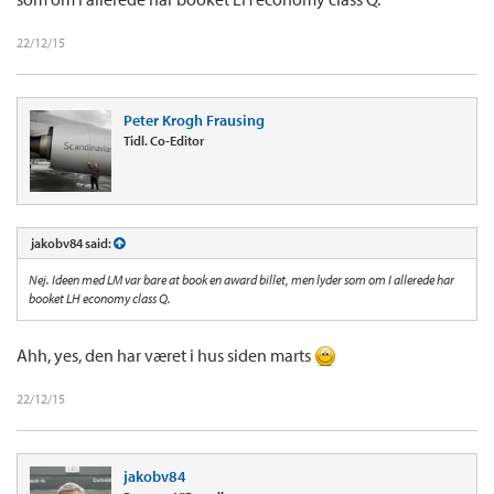
22/12/15
Peter Krogh Frausing
Tidl. Co-Editor
jakobv84 said:
Nej. Ideen med LM var bare at book en award billet, men lyder som om I allerede har
booket LH economy class Q.
Ahh, yes, den har været i hus siden marts
22/12/15
jakobv84