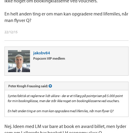
ikke noget om bookingklasserne ved vouchers.
En helt anden ting er om man kan opgradere med lifemiles, når
man flyver Q?
22/12/15
jakobv84
Popcorn VIP medlem
Peter Krogh Frausing said:
Syntes faktisk at reglerne er lidt uklare - der er et tillæg på pointprisen på 5.000 point
for min bookingklasse, men der står ikke noget om bookingklasserne ved vouchers.
En helt anden ting er om man kan opgradere med lifemiles, når man flyver Q?
Nej. Ideen med LM var bare at book en award billet, men lyder
som om I allerede har booket LH economy class Q.