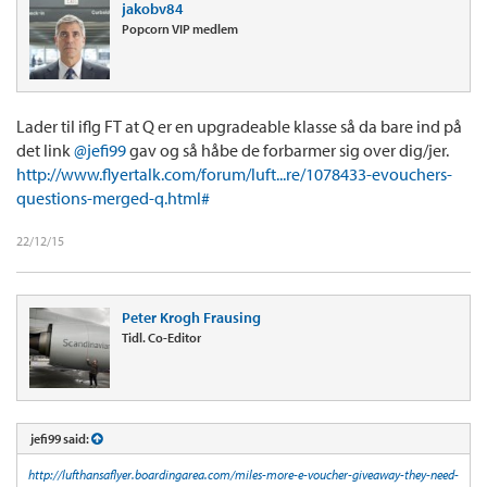
jakobv84
Popcorn VIP medlem
Lader til iflg FT at Q er en upgradeable klasse så da bare ind på
det link
@jefi99
gav og så håbe de forbarmer sig over dig/jer.
http://www.flyertalk.com/forum/luft...re/1078433-evouchers-
questions-merged-q.html#
22/12/15
Peter Krogh Frausing
Tidl. Co-Editor
jefi99 said:
http://lufthansaflyer.boardingarea.com/miles-more-e-voucher-giveaway-they-need-