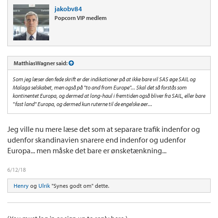
jakobv84
Popcorn VIP medlem
MatthiasWagner said:
Som jeg læser den fede skrift er der indikationer på at ikke bare vil SAS øge SAIL og
Malaga selskabet, men også på "to and from Europe"... Skal det så forstås som
kontinentet Europa, og dermed at long-haul i fremtiden også bliver fra SAIL, eller bare
"fast land" Europa, og dermed kun ruterne til de engelske øer...
Jeg ville nu mere læse det som at separare trafik indenfor og
udenfor skandinavien snarere end indenfor og udenfor
Europa... men måske det bare er ønsketænkning...
6/12/18
Henry
og
Ulrik
"Synes godt om" dette.