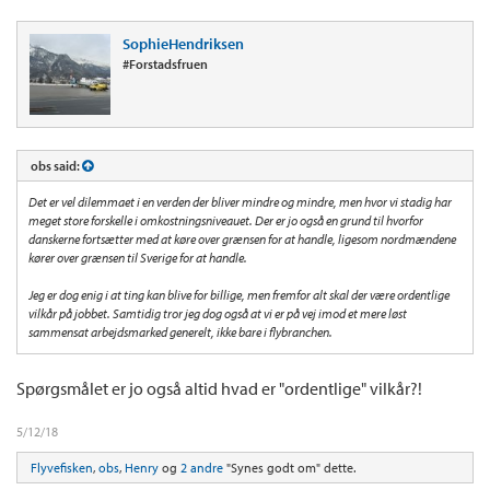
SophieHendriksen
#Forstadsfruen
obs said:
Det er vel dilemmaet i en verden der bliver mindre og mindre, men hvor vi stadig har
meget store forskelle i omkostningsniveauet. Der er jo også en grund til hvorfor
danskerne fortsætter med at køre over grænsen for at handle, ligesom nordmændene
kører over grænsen til Sverige for at handle.
Jeg er dog enig i at ting kan blive for billige, men fremfor alt skal der være ordentlige
vilkår på jobbet. Samtidig tror jeg dog også at vi er på vej imod et mere løst
sammensat arbejdsmarked generelt, ikke bare i flybranchen.
Spørgsmålet er jo også altid hvad er "ordentlige" vilkår?!
5/12/18
Flyvefisken
,
obs
,
Henry
og
2 andre
"Synes godt om" dette.