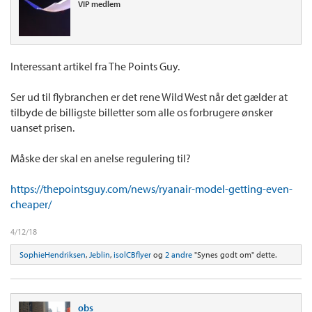
VIP medlem
Interessant artikel fra The Points Guy.
Ser ud til flybranchen er det rene Wild West når det gælder at
tilbyde de billigste billetter som alle os forbrugere ønsker
uanset prisen.
Måske der skal en anelse regulering til?
https://thepointsguy.com/news/ryanair-model-getting-even-
cheaper/
4/12/18
SophieHendriksen
,
Jeblin
,
isolCBflyer
og
2 andre
"Synes godt om" dette.
obs