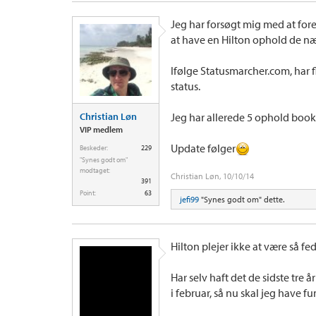
Jeg har forsøgt mig med at for
at have en Hilton ophold de næs
Ifølge Statusmarcher.com, har f
status.
Christian Løn
Jeg har allerede 5 ophold book
VIP medlem
Update følger
Beskeder:
229
"Synes godt om"
modtaget:
Christian Løn
,
10/10/14
391
Point:
63
jefi99
"Synes godt om" dette.
Hilton plejer ikke at være så f
Har selv haft det de sidste tre
i februar, så nu skal jeg have 