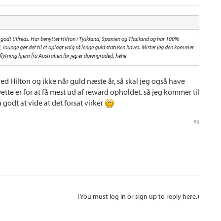
t godt tilfreds. Har benyttet Hilton i Tyskland, Spanien og Thailand og har 100%
, lounge gør det til et oplagt valg så lenge guld statusen haves. Mister jeg den kommer
e flytning hjem fra Australien før jeg er downgraded, hehe
ed Hilton og ikke når guld næste år, så skal jeg også have
tte er for at få mest ud af reward opholdet. så jeg kommer til
 godt at vide at det forsat virker
#9
(You must log in or sign up to reply here.)