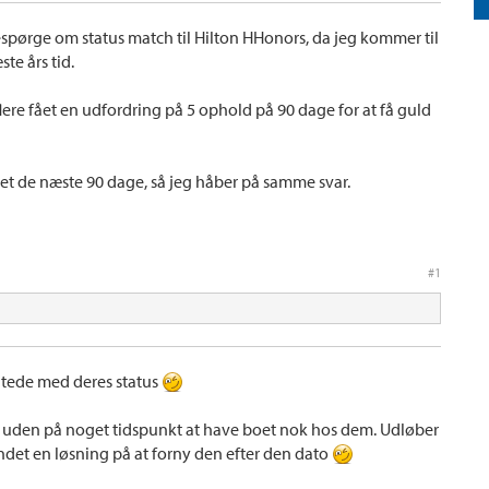
espørge om status match til Hilton HHonors, da jeg kommer til
te års tid.
lere fået en udfordring på 5 ophold på 90 dage for at få guld
et de næste 90 dage, så jeg håber på samme svar.
#1
edtede med deres status
 år uden på noget tidspunkt at have boet nok hos dem. Udløber
fundet en løsning på at forny den efter den dato