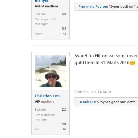
Bizflyer
Aktivt medlem
Flemming Poulsen
"Synes godt om" d
Beskeder:
144
"Synes godt om"
modtaget:
131
Point:
43
Svaret fra Hilton var som forve
guld frem til 31. Marts 2016
Christian Løn
,
13/10/14
Christian Løn
VIP medlem
Henrik Olsen
"Synes godt om" dette.
Beskeder:
229
"Synes godt om"
modtaget:
391
Point:
63