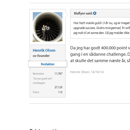
Bizflyer said:
Har hatt vrøvle-guld i 3 år nu, og er mege
upgrade success. Gratis morgemad, fri wifi
jeg nok til at savne den. Så jeg melder ikk
Da jeg har godt 400.000 point v
Henrik Olsen
gang i en sådanne challenge. De
co-founder
at skulle det samme næste år, så
Redaktør
Henrik Olsen
,
14/10/14
Beskeder:
11,767
"Synes godt om"
modtaget:
27,125
Point:
113