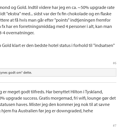
mond og Gold. Indtil videre har jeg en ca. ~50% upgrade rate
lidt "ekstra" med... sidst var der fx fin chokolade og en flaske
tere at få hvis man går efter "points" indtjeningen fremfor
an fx har en forretningsmiddag med 4 personer i alt, kan man
l 3-4 overnatninger.
 Gold klart er den bedste hotel status i forhold til "indsatsen"
#6
ynes godt om" dette.
og er meget godt tilfreds. Har benyttet Hilton i Tyskland,
% upgrade success. Gratis morgemad, fri wifi, lounge gør det
d statusen haves. Mister jeg den kommer jeg nok til at savne
g hjem fra Australien før jeg er downgraded, hehe
#7