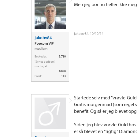
Men jeg bor nu heller ikke mege
jakobv84
,
10/10/14
jakobv84
Popcorn VIP
medlem
Beskeder:
3,760
"Synes godt om"
modtaget:
8,838
Point:
113
Startede selv med "vrøvle-Guld" 
Gratis morgenmad (som regel s
benefit. Og så er jeg blevet op
Siden jeg blev vrøvle-Guld hos 
er så blevet en "rigtig" Diamond