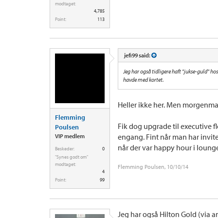
modtaget:
4,785
Point:
113
jefi99 said:
Jeg har også tidligere haft "jukse-guld" hos
havde med kortet.
Heller ikke her. Men morgenmad 
Flemming
Fik dog upgrade til executive 
Poulsen
engang. Fint når man har invi
VIP medlem
når der var happy hour i loung
Beskeder:
0
"Synes godt om"
modtaget:
Flemming Poulsen
,
10/10/14
4
Point:
99
Jeg har også Hilton Gold (via a