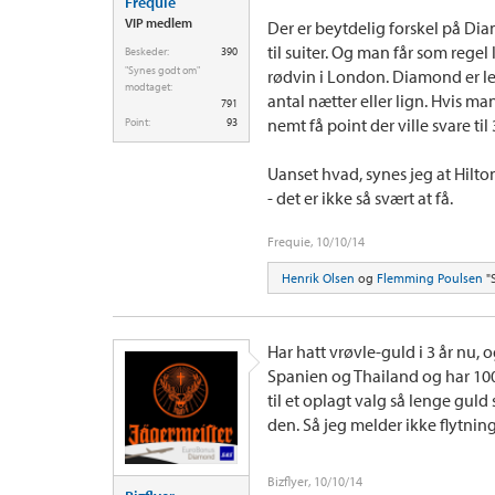
Frequie
VIP medlem
Der er beytdelig forskel på Dia
til suiter. Og man får som regel 
Beskeder:
390
"Synes godt om"
rødvin i London. Diamond er let
modtaget:
antal nætter eller lign. Hvis m
791
nemt få point der ville svare ti
Point:
93
Uanset hvad, synes jeg at Hilton
- det er ikke så svært at få.
Frequie
,
10/10/14
Henrik Olsen
og
Flemming Poulsen
"S
Har hatt vrøvle-guld i 3 år nu, 
Spanien og Thailand og har 100
til et oplagt valg så lenge gul
den. Så jeg melder ikke flytnin
Bizflyer
,
10/10/14