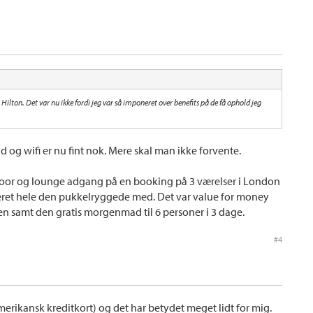
 Hilton. Det var nu ikke fordi jeg var så imponeret over benefits på de få ophold jeg
og wifi er nu fint nok. Mere skal man ikke forvente.
floor og lounge adgang på en booking på 3 værelser i London
teret hele den pukkelryggede med. Det var value for money
en samt den gratis morgenmad til 6 personer i 3 dage.
#4
merikansk kreditkort) og det har betydet meget lidt for mig.