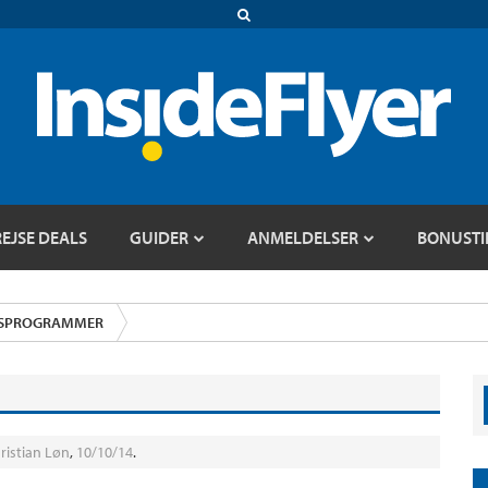
REJSE DEALS
GUIDER
ANMELDELSER
BONUSTI
USPROGRAMMER
ristian Løn
,
10/10/14
.