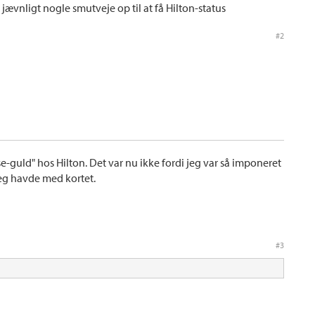
 jævnligt nogle smutveje op til at få Hilton-status
#2
se-guld" hos Hilton. Det var nu ikke fordi jeg var så imponeret
jeg havde med kortet.
#3