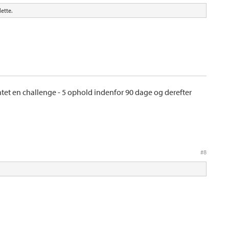
ette.
ntet en challenge - 5 ophold indenfor 90 dage og derefter
#8