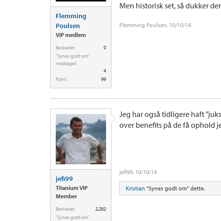
Men historisk set, så dukker der
Flemming
Poulsen
Flemming Poulsen
,
10/10/14
VIP medlem
Beskeder:
0
"Synes godt om"
modtaget:
4
Point:
99
Jeg har også tidligere haft "juk
over benefits på de få ophold 
jefi99
,
10/10/14
jefi99
Titanium VIP
Kristian
"Synes godt om" dette.
Member
Beskeder:
2,282
"Synes godt om"