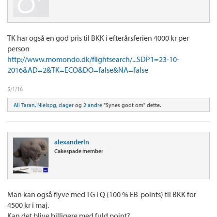
TK har også en god pris til BKK i efterårsferien 4000 kr per
person
http://www.momondo.dk/flightsearch/...SDP1=23-10-
2016&AD=2&TK=ECO&DO=false&NA=false
5/1/16
Ali Taran
,
Nielspg
,
clager
og
2 andre
"Synes godt om" dette.
alexanderln
Cakespade member
Man kan også flyve med TG i Q (100 % EB-points) til BKK for
4500 kr i maj.
Kan det blive billigere med fuld point?