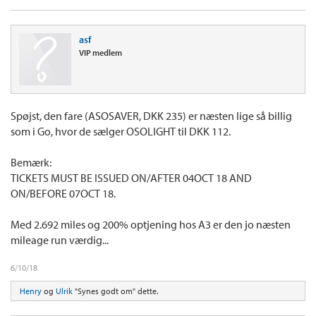
asf
VIP medlem
Spøjst, den fare (ASOSAVER, DKK 235) er næsten lige så billig
som i Go, hvor de sælger OSOLIGHT til DKK 112.
Bemærk:
TICKETS MUST BE ISSUED ON/AFTER 04OCT 18 AND
ON/BEFORE 07OCT 18.
Med 2.692 miles og 200% optjening hos A3 er den jo næsten
mileage run værdig...
6/10/18
Henry
og
Ulrik
"Synes godt om" dette.