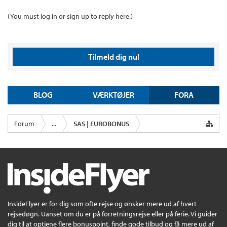
(You must log in or sign up to reply here.)
Tilmeld dig nu!
BLOG
VÆRKTØJER
FORA
Forum
...
SAS | EUROBONUS
InsideFlyer er for dig som ofte rejse og ønsker mere ud af hvert
rejsedøgn. Uanset om du er på forretningsrejse eller på ferie. Vi guider
dig til at optjene flere bonuspoint, finde gode tilbud og få mere ud af