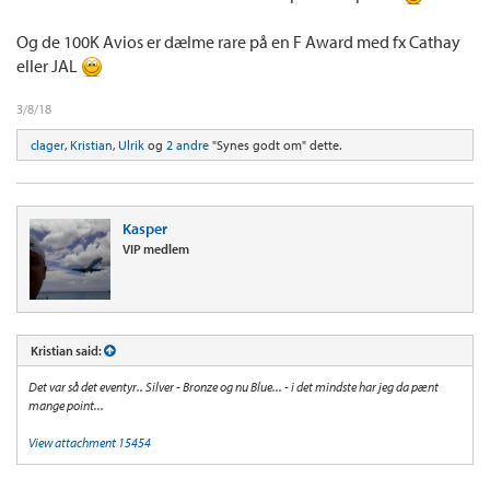
Og de 100K Avios er dælme rare på en F Award med fx Cathay
eller JAL
3/8/18
clager
,
Kristian
,
Ulrik
og
2 andre
"Synes godt om" dette.
Kasper
VIP medlem
Kristian said:
Det var så det eventyr.. Silver - Bronze og nu Blue... - i det mindste har jeg da pænt
mange point...
View attachment 15454