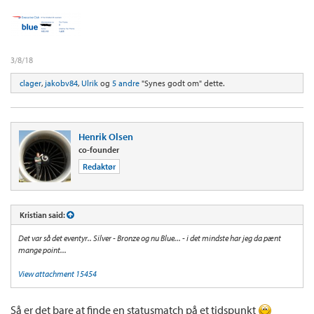
3/8/18
clager
,
jakobv84
,
Ulrik
og
5 andre
"Synes godt om" dette.
Henrik Olsen
co-founder
Redaktør
Kristian said:
Det var så det eventyr.. Silver - Bronze og nu Blue... - i det mindste har jeg da pænt
mange point...
View attachment 15454
Så er det bare at finde en statusmatch på et tidspunkt