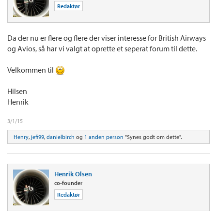
Redaktør
Da der nu er flere og flere der viser interesse for British Airways
og Avios, så har vi valgt at oprette et seperat forum til dette.
Velkommen til
Hilsen
Henrik
3/1/15
Henry
,
jefi99
,
danielbirch
og
1 anden person
"Synes godt om dette".
Henrik Olsen
co-founder
Redaktør