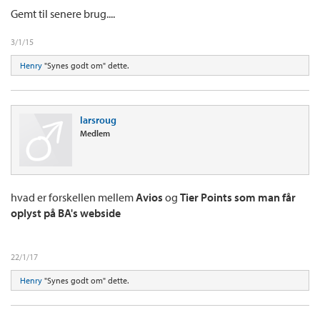
Gemt til senere brug....
3/1/15
Henry
"Synes godt om" dette.
larsroug
Medlem
hvad er forskellen mellem
Avios
og
Tier Points som man får
oplyst på BA's webside
22/1/17
Henry
"Synes godt om" dette.