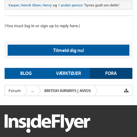
Kasper
,
Henrik Olsen
,
Henry
og
1 anden person
"Synes godt om dette".
(You must log in or sign up to reply here.)
Tilmeld dig nu!
BLOG
VÆRKTØJER
FORA
Forum
...
BRITISH AIRWAYS | AVIOS