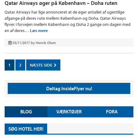
Qatar Airways øger på København – Doha ruten
Qatar Airways har lige annonceret at de øger antallet af ugentlige
afgange på deres rute mellem København og Doha. Qatar Airways
flyver i forvejen mellem København og Doha 2 gange om dagen med
en af deres…
Læs mere
03/11/2017
by
Henrik Olsen
1
2
NÆSTE SIDE
Deltag InsideFlyer nu!
BLOG
VÆRKTØJER
FORA
SØG HOTEL HER!