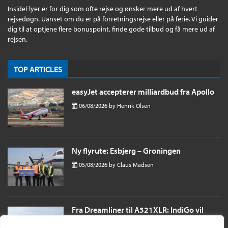
InsideFlyer er for dig som ofte rejse og ønsker mere ud af hvert
rejsedøgn. Uanset om du er på forretningsrejse eller på ferie. Vi guider
dig til at optjene flere bonuspoint, finde gode tilbud og få mere ud af
rejsen.
TOP ARTICLES
easyJet accepterer milliardbud fra Apollo
06/08/2026
by
Henrik Olsen
Ny flyrute: Esbjerg – Groningen
05/08/2026
by
Claus Madsen
Fra Dreamliner til A321XLR: IndiGo vil
sende passagerer næsten 11 timer til
London i et single aisle fly