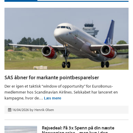
SAS åbner for markante pointbesparelser
Der er igen et taktisk “window of opportunity” for EuroBonus-
medlemmer hos Scandinavian Airlines. Selskabet har lanceret en
kampagne, hvor de…
Læs mere
16/04/2026
by
Henrik Olsen
Rejsedeal: Få 3x Spenn på din næste
Norwegian rejse – men kun i dag