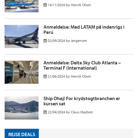
14/11/2024
by
Henrik Olsen
Anmeldelse: Med LATAM på indenrigs i
Perú
02/09/2024
by
Jørgensen
Anmeldelse: Delta Sky Club Atlanta –
Terminal F (International)
21/06/2024
by
Henrik Olsen
Ship Ohøj! For krydstogtbranchen er
kursen sat
22/04/2024
by
Claus Madsen
REJSE DEALS