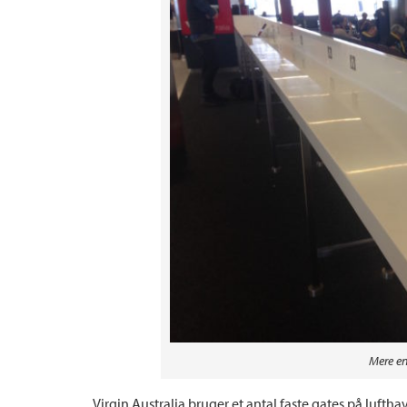
Mere en
Virgin Australia bruger et antal faste gates på lufth