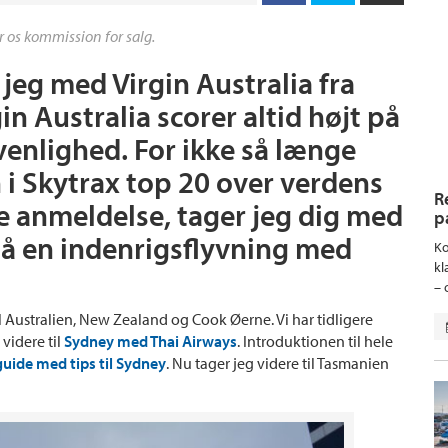
r os kommission for salg.
j jeg med Virgin Australia fra
in Australia scorer altid højt på
venlighed. For ikke så længe
n i Skytrax top 20 over verdens
R
ne anmeldelse, tager jeg dig med
p
på en indenrigsflyvning med
Ko
kl
– 
til Australien, New Zealand og Cook Øerne. Vi har tidligere
videre til
Sydney med Thai Airways
. Introduktionen til hele
guide med tips til Sydney
. Nu tager jeg videre til Tasmanien