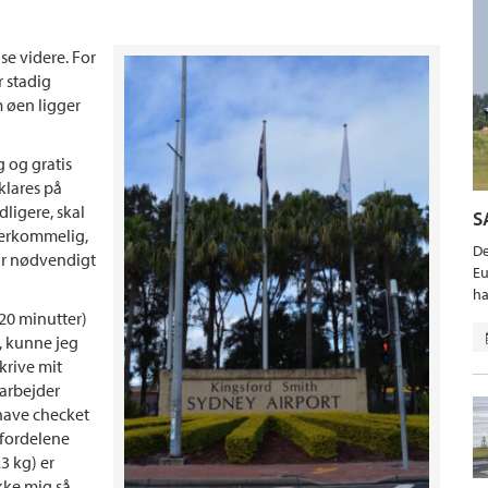
jse videre. For
r stadig
m øen ligger
 og gratis
klares på
ligere, skal
S
overkommelig,
De
var nødvendigt
Eu
ha
 20 minutter)
, kunne jeg
krive mit
arbejder
t have checket
f fordelene
3 kg) er
ikke mig så