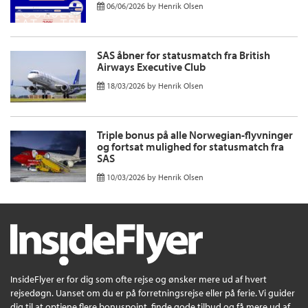
06/06/2026
by
Henrik Olsen
SAS åbner for statusmatch fra British
Airways Executive Club
18/03/2026
by
Henrik Olsen
Triple bonus på alle Norwegian-flyvninger
og fortsat mulighed for statusmatch fra
SAS
10/03/2026
by
Henrik Olsen
InsideFlyer er for dig som ofte rejse og ønsker mere ud af hvert
rejsedøgn. Uanset om du er på forretningsrejse eller på ferie. Vi guider
dig til at optjene flere bonuspoint, finde gode tilbud og få mere ud af