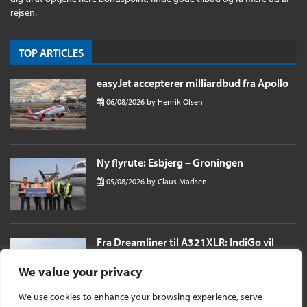
rejsen.
TOP ARTICLES
easyJet accepterer milliardbud fra Apollo
06/08/2026
by
Henrik Olsen
Ny flyrute: Esbjerg – Groningen
05/08/2026
by
Claus Madsen
Fra Dreamliner til A321XLR: IndiGo vil
sende passagerer næsten 11 timer til
London i et single aisle fly
We value your privacy
04/08/2026
by
Henrik Olsen
We use cookies to enhance your browsing experience, serve