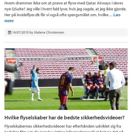
Hvem drømmer ikke om at prøve at flyve med Qatar Airways i deres
nye QSuite? Jeg ville i hvert fald lyve, hvis jeg sagde, at jeg ikke gjorde.
Her på insideflyer.dk får vi også ofte spørgsmålet om, hvilke…
Læs
mere
14/07/2019
by
Malene Christensen
Hvilke flyselskaber har de bedste sikkerhedsvideoer?
Flyselskabernes sikkerhedsvideoer har efterhånden udviklet sig fra
kedelige film om de ganske vigtige informationer til at bringe det på