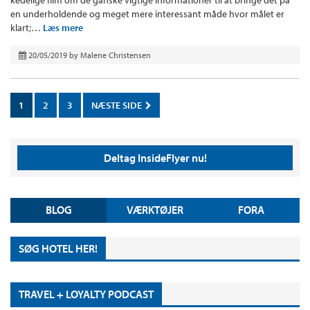
en underholdende og meget mere interessant måde hvor målet er
klart;…
Læs mere
20/05/2019
by
Malene Christensen
1
2
3
NÆSTE SIDE
Deltag InsideFlyer nu!
BLOG
VÆRKTØJER
FORA
SØG HOTEL HER!
TRAVEL + LOYALTY PODCAST