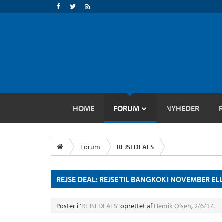
HOME
FORUM
NYHEDER
Forum
REJSEDEALS
REJSE DEAL: REJSE TIL BANGKOK I NOVEMBER E
Poster i '
REJSEDEALS
' oprettet af
Henrik Olsen
,
2/6/17
.