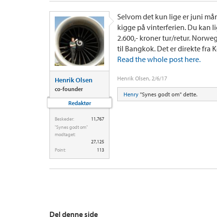
Selvom det kun lige er juni måne
kigge på vinterferien. Du kan 
2.600,- kroner tur/retur. Norweg
til Bangkok. Det er direkte f
Read the whole post here.
Henrik Olsen
,
2/6/17
Henrik Olsen
co-founder
Henry
"Synes godt om" dette.
Redaktør
Beskeder:
11,767
"Synes godt om"
modtaget:
27,125
Point:
113
Del denne side