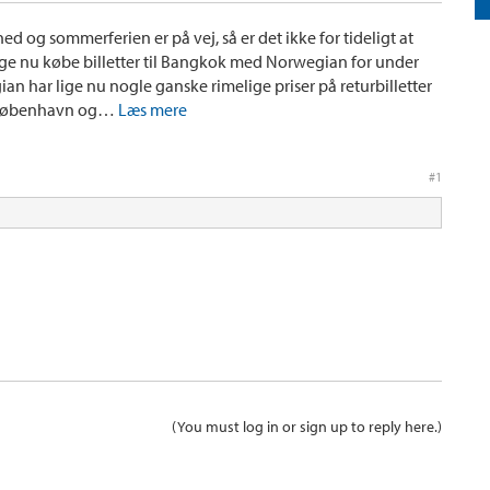
d og sommerferien er på vej, så er det ikke for tideligt at
lige nu købe billetter til Bangkok med Norwegian for under
ian har lige nu nogle ganske rimelige priser på returbilletter
ra København og…
Læs mere
#1
(You must log in or sign up to reply here.)