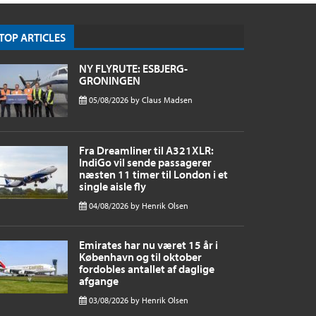
TOP ARTICLES
NY FLYRUTE: ESBJERG-
GRONINGEN
05/08/2026
by
Claus Madsen
Fra Dreamliner til A321XLR:
IndiGo vil sende passagerer
næsten 11 timer til London i et
single aisle fly
04/08/2026
by
Henrik Olsen
Emirates har nu været 15 år i
København og til oktober
fordobles antallet af daglige
afgange
03/08/2026
by
Henrik Olsen