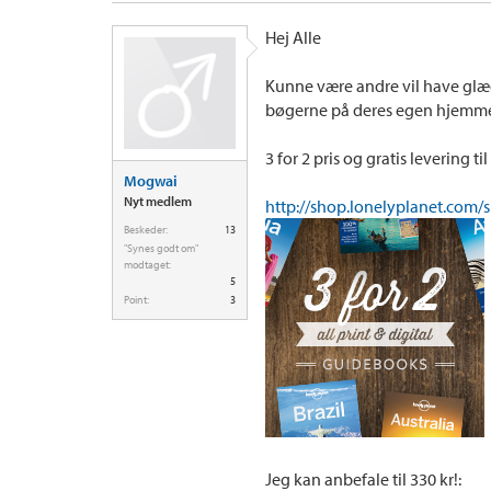
Hej Alle
Kunne være andre vil have glæde
bøgerne på deres egen hjemme
3 for 2 pris og gratis levering 
Mogwai
Nyt medlem
http://shop.lonelyplanet.com/sp
Beskeder:
13
"Synes godt om"
modtaget:
5
Point:
3
Jeg kan anbefale til 330 kr!: