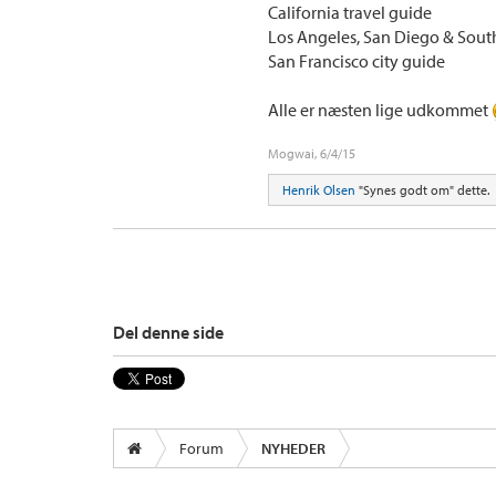
California travel guide
Los Angeles, San Diego & South
San Francisco city guide
Alle er næsten lige udkommet
Mogwai
,
6/4/15
Henrik Olsen
"Synes godt om" dette.
Del denne side
Forum
NYHEDER