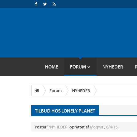
HOME
FORUM
NYHEDER
Forum
NYHEDER
TILBUD HOS LONELY PLANET
Poster i '
NYHEDER
' oprettet af
Mogwai
,
6/4/15
.