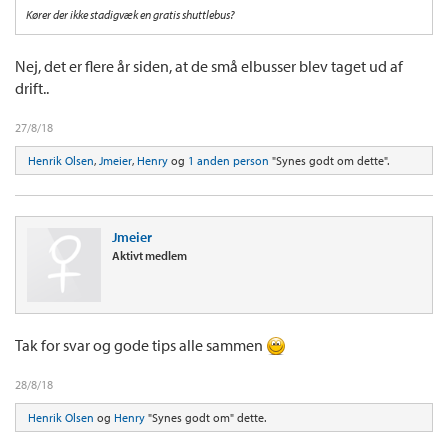
Kører der ikke stadigvæk en gratis shuttlebus?
Nej, det er flere år siden, at de små elbusser blev taget ud af
drift..
27/8/18
Henrik Olsen
,
Jmeier
,
Henry
og
1 anden person
"Synes godt om dette".
Jmeier
Aktivt medlem
Tak for svar og gode tips alle sammen
28/8/18
Henrik Olsen
og
Henry
"Synes godt om" dette.