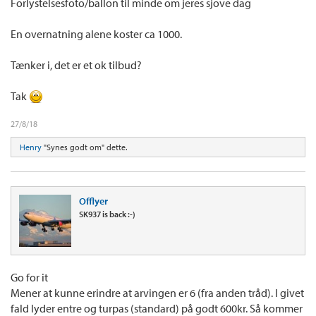
Forlystelsesfoto/ballon til minde om jeres sjove dag
En overnatning alene koster ca 1000.
Tænker i, det er et ok tilbud?
Tak
27/8/18
Henry
"Synes godt om" dette.
Offlyer
SK937 is back :-)
Go for it
Mener at kunne erindre at arvingen er 6 (fra anden tråd). I givet
fald lyder entre og turpas (standard) på godt 600kr. Så kommer