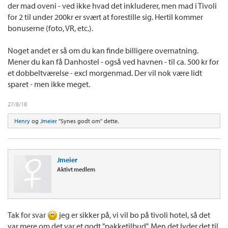
der mad oveni - ved ikke hvad det inkluderer, men mad i Tivoli
for 2 til under 200kr er svært at forestille sig. Hertil kommer
bonuserne (foto, VR, etc.).
Noget andet er så om du kan finde billigere overnatning.
Mener du kan få Danhostel - også ved havnen - til ca. 500 kr for
et dobbeltværelse - excl morgenmad. Der vil nok være lidt
sparet - men ikke meget.
27/8/18
Henry
og
Jmeier
"Synes godt om" dette.
Jmeier
Aktivt medlem
Tak for svar
jeg er sikker på, vi vil bo på tivoli hotel, så det
var mere om det var et godt "pakketilbud". Men det lyder det til,