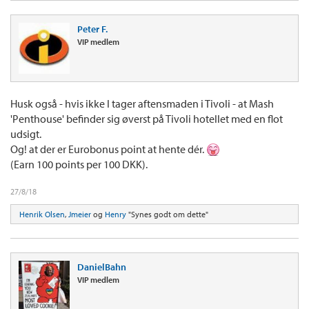
Peter F.
VIP medlem
Husk også - hvis ikke I tager aftensmaden i Tivoli - at Mash
'Penthouse' befinder sig øverst på Tivoli hotellet med en flot
udsigt.
Og! at der er Eurobonus point at hente dér.
(Earn 100 points per 100 DKK).
27/8/18
Henrik Olsen
,
Jmeier
og
Henry
"Synes godt om dette"
DanielBahn
VIP medlem