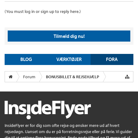
(You must log in or sign up to reply here.)
Tilmeld dig nu!
BLOG
VÆRKTØJER
FORA
Forum
BONUSBILLET & REJSEHJÆLP
InsideFlyer er for dig som ofte rejse og ønsker mere ud af hvert
rejsedøgn. Uanset om du er på forretningsrejse eller på ferie. Vi guider
dig til at optjene flere bonuspoint, finde gode tilbud og få mere ud af