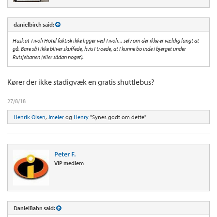
danielbirch said:
Husk at Tivoli Hotel faktisk ikke ligger ved Tivoli... selv om der ikke er vældig langt at
gå. Bare så I ikke bliver skuffede, hvis I troede, at I kunne bo inde i bjerget under
Rutsjebanen (eller sådan noget).
Kører der ikke stadigvæk en gratis shuttlebus?
27/8/18
Henrik Olsen
,
Jmeier
og
Henry
"Synes godt om dette"
Peter F.
VIP medlem
DanielBahn said: