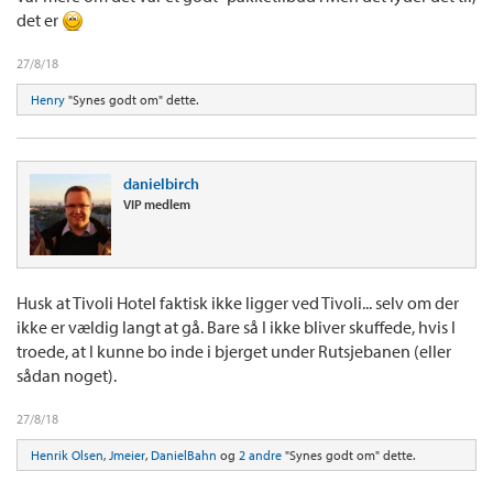
det er
27/8/18
Henry
"Synes godt om" dette.
danielbirch
VIP medlem
Husk at Tivoli Hotel faktisk ikke ligger ved Tivoli... selv om der
ikke er vældig langt at gå. Bare så I ikke bliver skuffede, hvis I
troede, at I kunne bo inde i bjerget under Rutsjebanen (eller
sådan noget).
27/8/18
Henrik Olsen
,
Jmeier
,
DanielBahn
og
2 andre
"Synes godt om" dette.