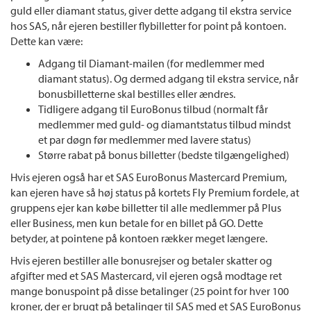
guld eller diamant status, giver dette adgang til ekstra service
hos SAS, når ejeren bestiller flybilletter for point på kontoen.
Dette kan være:
Adgang til Diamant-mailen (for medlemmer med
diamant status). Og dermed adgang til ekstra service, når
bonusbilletterne skal bestilles eller ændres.
Tidligere adgang til EuroBonus tilbud (normalt får
medlemmer med guld- og diamantstatus tilbud mindst
et par døgn før medlemmer med lavere status)
Større rabat på bonus billetter (bedste tilgængelighed)
Hvis ejeren også har et SAS EuroBonus Mastercard Premium,
kan ejeren have så høj status på kortets Fly Premium fordele, at
gruppens ejer kan købe billetter til alle medlemmer på Plus
eller Business, men kun betale for en billet på GO. Dette
betyder, at pointene på kontoen rækker meget længere.
Hvis ejeren bestiller alle bonusrejser og betaler skatter og
afgifter med et SAS Mastercard, vil ejeren også modtage ret
mange bonuspoint på disse betalinger (25 point for hver 100
kroner, der er brugt på betalinger til SAS med et SAS EuroBonus