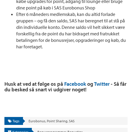
købe upgrades for point, adgang til lounge eller bruge
dine point på køb i SAS Eurobonus Shop
Efter 6 måneders medlemskab, kan du altid forlade
gruppen – og få den saldo, SAS har beregnet til at stå på
din individuelle konto. Denne saldo vil helt sikkert være
forskellig fra de point du har bidraget med fratrukket
betalingen for de bonusrejser, opgraderinger og køb, du
har foretaget.
Husk at ved at følge os på
Facebook
og
Twitter
- Så får
du besked så snart vi udgiver noget!
Tags
Eurobonus
,
Point Sharing
,
SAS
Kategorier
Bonusprogrammer
,
Bonustips