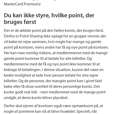
MasterCard Premium)
Du kan ikke styre, hvilke point, der
bruges først
Der er de ældste point på den fælles konto, der bruges først.
Derfor er Point Sharing ikke oplagt for en gruppe venner, der
vil købe en rejse sammen, hvis nogle har mange og gamle
point på kontoen, mens andre har få og nye point på kontoen.
Her kan man nemlig risikere, at medlemmerne med de mange
gamle point kommer til at betale for alle billetter. Og
medlemmerne med de få og nye point ikke kommer til at
bidrage til betalingen. I denne situation, kunne det være en
bedre mulighed at lade hver person betale for sine egne
billetter. Og de personer, der mangler point kan i givet fald
købe eller få disse overført til deres personlige konto. Det
koster godt nok lidt – men medlemmet med de mange point
undgår, at deres konto bliver plyndret.
Derfor skal ejeren af kontoen også være opmærksom på, at
nogle af pointene kan nå at blive forældet. Specielt, når