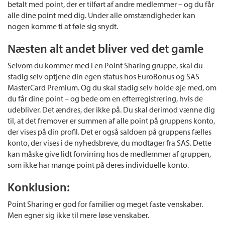
betalt med point, der er tilført af andre medlemmer – og du får
alle dine point med dig. Under alle omstændigheder kan
nogen komme ti at føle sig snydt.
Næsten alt andet bliver ved det gamle
Selvom du kommer med i en Point Sharing gruppe, skal du
stadig selv optjene din egen status hos EuroBonus og SAS
MasterCard Premium. Og du skal stadig selv holde øje med, om
du får dine point – og bede om en efterregistrering, hvis de
udebliver. Det ændres, der ikke på. Du skal derimod vænne dig
til, at det fremover er summen af alle point på gruppens konto,
der vises på din profil. Det er også saldoen på gruppens fælles
konto, der vises i de nyhedsbreve, du modtager fra SAS. Dette
kan måske give lidt forvirring hos de medlemmer af gruppen,
som ikke har mange point på deres individuelle konto.
Konklusion:
Point Sharing er god for familier og meget faste venskaber.
Men egner sig ikke til mere løse venskaber.