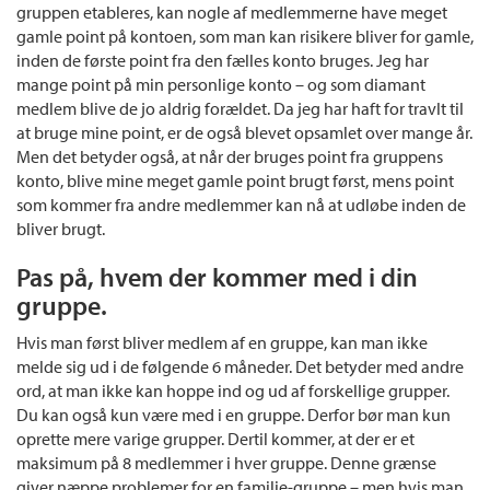
gruppen etableres, kan nogle af medlemmerne have meget
gamle point på kontoen, som man kan risikere bliver for gamle,
inden de første point fra den fælles konto bruges. Jeg har
mange point på min personlige konto – og som diamant
medlem blive de jo aldrig forældet. Da jeg har haft for travlt til
at bruge mine point, er de også blevet opsamlet over mange år.
Men det betyder også, at når der bruges point fra gruppens
konto, blive mine meget gamle point brugt først, mens point
som kommer fra andre medlemmer kan nå at udløbe inden de
bliver brugt.
Pas på, hvem der kommer med i din
gruppe.
Hvis man først bliver medlem af en gruppe, kan man ikke
melde sig ud i de følgende 6 måneder. Det betyder med andre
ord, at man ikke kan hoppe ind og ud af forskellige grupper.
Du kan også kun være med i en gruppe. Derfor bør man kun
oprette mere varige grupper. Dertil kommer, at der er et
maksimum på 8 medlemmer i hver gruppe. Denne grænse
giver næppe problemer for en familie-gruppe – men hvis man