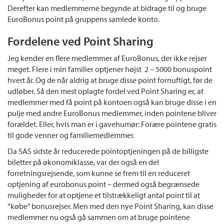
Derefter kan medlemmerne begynde at bidrage til og bruge
EuroBonus point på gruppens samlede konto.
Fordelene ved Point Sharing
Jeg kender en flere medlemmer af EuroBonus, der ikke rejser
meget. Flere i min familier optjener højst 2 – 5000 bonuspoint
hvert år. Og de når aldrig at bruge disse point fornuftigt, før de
udløber. Så den mest oplagte fordel ved Point Sharing er, at
medlemmer med få point på kontoen også kan bruge disse i en
pulje med andre EuroBonus medlemmer, inden pointene bliver
forældet. Eller, hvis man er i gavehumør: Forære pointene gratis
til gode venner og familiemedlemmer.
Da SAS sidste år reducerede pointoptjeningen på de billigste
biletter på økonomiklasse, var der også en del
forretningsrejsende, som kunne se frem til en reduceret
optjening af eurobonus point – dermed også begrænsede
muligheder for at optjene et tilstrækkeligt antal point til at
“købe” bonusrejser. Men med den nye Point Sharing, kan disse
medlemmer nu også gå sammen om at bruge pointene