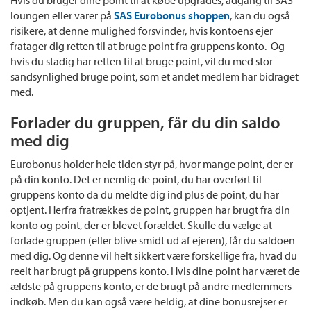
loungen eller varer på
SAS Eurobonus shoppen
, kan du også
risikere, at denne mulighed forsvinder, hvis kontoens ejer
fratager dig retten til at bruge point fra gruppens konto. Og
hvis du stadig har retten til at bruge point, vil du med stor
sandsynlighed bruge point, som et andet medlem har bidraget
med.
Forlader du gruppen, får du din saldo
med dig
Eurobonus holder hele tiden styr på, hvor mange point, der er
på din konto. Det er nemlig de point, du har overført til
gruppens konto da du meldte dig ind plus de point, du har
optjent. Herfra fratrækkes de point, gruppen har brugt fra din
konto og point, der er blevet forældet. Skulle du vælge at
forlade gruppen (eller blive smidt ud af ejeren), får du saldoen
med dig. Og denne vil helt sikkert være forskellige fra, hvad du
reelt har brugt på gruppens konto. Hvis dine point har været de
ældste på gruppens konto, er de brugt på andre medlemmers
indkøb. Men du kan også være heldig, at dine bonusrejser er