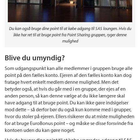
Du kan også bruge dine point til at købe adgang til SAS loungen. Hvis du
ikke har ret til at bruge point fra Point Sharing gruppen, ryger denne
mulighed
Blive du umyndig?
Som udgangspunkt kan alle medlemmer i gruppen bruge alle
point på den fælles konto. Ejeren af den fælles konto kan dog
fratage hvert enkelt medlem denne mulighed. Men det
betyder også, at hvis du går med i en gruppe, der ejes af en
anden person, så kan denne vælge at du ikke længere skal
have adgang til at bruge point. Du kan ikke gøre indsigelser
mod dette – så derfor bør du også kun komme med i grupper,
hvor du stoler på ejeren. Ellers risikerer du at miste muligheden
for at bruge EuroBonus point – og måske se disse forsvinde fra
kontoen uden du kan gøre noget.
Hvis du bruger dine point til at købe upgrades, adgang til SAS