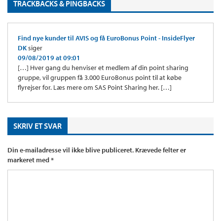
TRACKBACKS & PINGBACKS
Find nye kunder til AVIS og få EuroBonus Point - InsideFlyer
DK
siger
09/08/2019 at 09:01
[…] Hver gang du henviser et medlem af din point sharing
gruppe, vil gruppen få 3.000 EuroBonus point til at købe
flyrejser for. Læs mere om SAS Point Sharing her. […]
SKRIV ET SVAR
Din e-mailadresse vil ikke blive publiceret.
Krævede felter er
markeret med
*